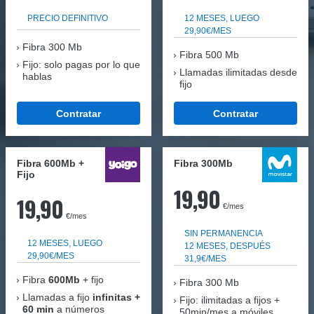
PRECIO DEFINITIVO
12 MESES, LUEGO
29,90€/MES
Fibra
300 Mb
Fibra 500 Mb
Fijo: solo pagas por lo que
Llamadas ilimitadas desde
hablas
fijo
Contratar
Contratar
Fibra 600Mb +
Fibra 300Mb
Fijo
19,90
19,90
€/mes
€/mes
SIN PERMANENCIA
12 MESES, LUEGO
12 MESES, DESPUÉS
29,90€/MES
31,9€/MES
Fibra
600Mb
+ fijo
Fibra
300 Mb
Llamadas a fijo
infinitas +
Fijo: ilimitadas a fijos +
60 min
a números
50min/mes a móviles