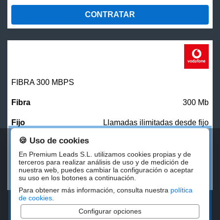
CONTRATAR
FIBRA 300 MBPS
300 Mb
Llamadas ilimitadas desde fijo
🍪 Uso de cookies
27,00
€/mes
En Premium Leads S.L. utilizamos cookies propias y de
terceros para realizar análisis de uso y de medición de
nuestra web, puedes cambiar la configuración o aceptar
CONTRATAR
su uso en los botones a continuación.
Para obtener más información, consulta nuestra
política
de cookies
.
Configurar opciones