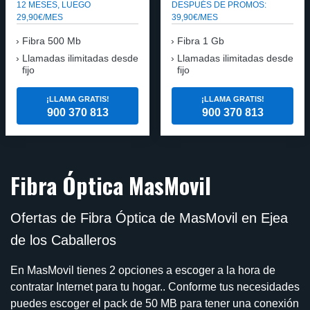
12 MESES, LUEGO
DESPUÉS DE PROMOS:
29,90€/MES
39,90€/MES
Fibra 500 Mb
Fibra 1 Gb
Llamadas ilimitadas desde
Llamadas ilimitadas desde
fijo
fijo
¡LLAMA GRATIS!
¡LLAMA GRATIS!
900 370 813
900 370 813
Fibra Óptica MasMovil
Ofertas de Fibra Óptica de MasMovil en Ejea
de los Caballeros
En MasMovil tienes 2 opciones a escoger a la hora de
contratar Internet para tu hogar.. Conforme tus necesidades
puedes escoger el pack de 50 MB para tener una conexión