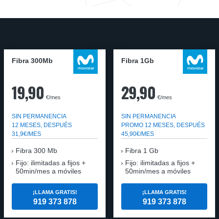
Fibra 300Mb
Fibra 1Gb
19,90
29,90
€/mes
€/mes
SIN PERMANENCIA
SIN PERMANENCIA
12 MESES, DESPUÉS
PROMO 12 MESES, DESPUÉS
31,9€/MES
45,90€/MES
Fibra
300 Mb
Fibra
1 Gb
Fijo: ilimitadas a fijos +
Fijo: ilimitadas a fijos +
50min/mes a móviles
50min/mes a móviles
¡LLAMA GRATIS!
¡LLAMA GRATIS!
919 373 878
919 373 878