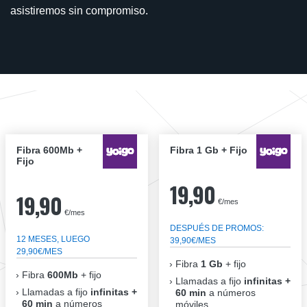
asistiremos sin compromiso.
Fibra 600Mb +
Fibra 1 Gb + Fijo
Fijo
19,90
19,90
€/mes
€/mes
DESPUÉS DE PROMOS:
12 MESES, LUEGO
39,90€/MES
29,90€/MES
Fibra
1 Gb
+ fijo
Fibra
600Mb
+ fijo
Llamadas a fijo
infinitas +
Llamadas a fijo
infinitas +
60 min
a números
60 min
a números
móviles