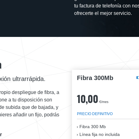
tu factura de telefonía con n
ofrecerte el mejor servicio.
a
Fibra 300Mb
ión ultrarrápida.
opio despliegue de fibra, a
10,00
ne a tu disposición son
€/mes
 de subida que de bajada, y
PRECIO DEFINITIVO
ieres añadir un fijo, podrás
Fibra
300 Mb
Línea fija no incluida
r