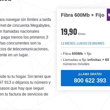
Fibra 600Mb + Fijo
ra navegar sin límites a tarifa
ernet de cincuenta Megabytes,
19,90
on llamadas nacionales
€/mes
 y paga menos los primeros 3
rtas concurrentes son la
12 MESES, LUEGO 29,90€/MES
cios de telecomunicaciones,
Fibra
600Mb
+ fijo
ente en un lugar.
Llamadas a fijo
infinitas + 60
números móviles
¡LLAMA GRATIS!
de tu tu hogar. Sin tener que
800 622 393
897 913 o déjanos tu número y
 pasos que hay que seguir
n tu factura de servicios de