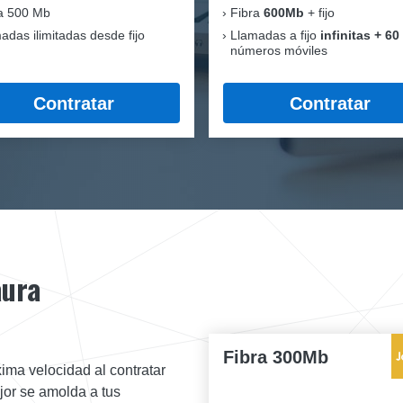
a 500 Mb
Fibra
600Mb
+ fijo
adas ilimitadas desde fijo
Llamadas a fijo
infinitas + 60
números móviles
Contratar
Contratar
aura
Fibra 300Mb
ima velocidad al contratar
ejor se amolda a tus