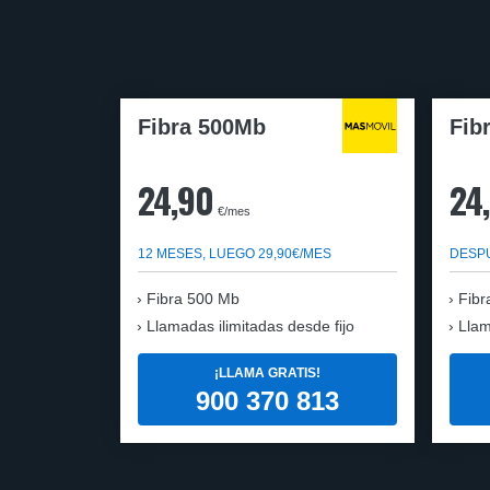
Fibra 500Mb
Fib
24,90
24
€/mes
12 MESES, LUEGO 29,90€/MES
DESPU
Fibra 500 Mb
Fibr
Llamadas ilimitadas desde fijo
Llam
¡LLAMA GRATIS!
900 370 813