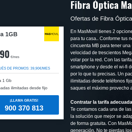
Fibra Óptica Ma
Ofertas de Fibra Óptic
En MasMovil tienes 2 opciones
ra 1GB
para tu casa.. Conforme tus 
cincuenta MB para tener una 
,90
velocidad de trescientos Meg
€/mes
volar por la red. Con las tar
smartphone y desde el wi-fi 
ÉS DE PROMOS: 39,90€/MES
por lo que tu precisas. Un pa
a 1 Gb
ilimitadas desde teléfonos fij
adas ilimitadas desde fijo
saques el máximo provecho a t
¡LLAMA GRATIS!
Contratar la tarifa adecuada
900 370 813
Te contamos cada una de las 
la solución que mejor se adap
de forma gratuita. Con MasMov
generación. No te pierdas lo