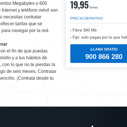
19,95
cientos Megabytes o 600
€/mes
Internet y teléfono móvil son
si necesitas contratar
PRECIO DEFINITIVO
frecer tarifas que se
Fibra
300 Mb
 para navegar por la red.
Fijo: solo pagas por lo que ha
onar
¡LLAMA GRATIS!
con el fin de que puedas
900 866 280
lsillo y a tus hábitos de
 con lo que no te pierdas la
rgo de seis meses. Contratar
encillo. ¡Contrata desde tu