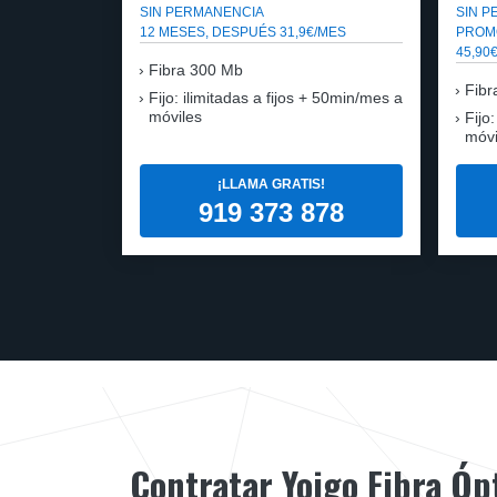
SIN PERMANENCIA
SIN 
12 MESES, DESPUÉS 31,9€/MES
PROM
45,90
Fibra
300 Mb
Fibr
Fijo: ilimitadas a fijos + 50min/mes a
móviles
Fijo
móvi
¡LLAMA GRATIS!
919 373 878
Contratar Yoigo Fibra Óp