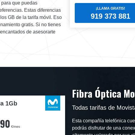
as para que puedas
¡LLAMA GRATIS!
eferencias. Estas diferencias
919 373 881
los GB de la tarifa móvil. Eso
namiento gratis. Si no tienes
s encantados de asesorarte
Fibra Óptica Mo
ra 1Gb
Todas tarifas de Movis
,90
Esta compañía telefónica cuen
€/mes
podrás disfrutar de una conex