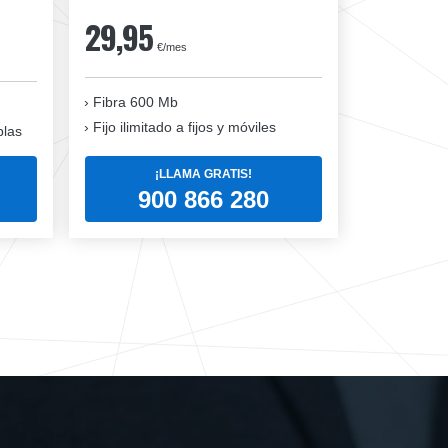
29,95
€/mes
Fibra 600 Mb
Fijo ilimitado a fijos y móviles
blas
¡LLAMA GRATIS!
900 866 280