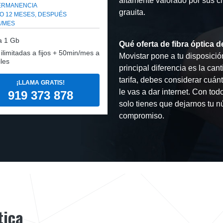
altamente valorado por sus cl
PERMANENCIA
grauita.
O 12 MESES, DESPUÉS
€/MES
a
1 Gb
Qué oferta de fibra óptica d
: ilimitadas a fijos + 50min/mes a
Movistar pone a tu disposición
les
principal diferencia es la can
tarifa, debes considerar cuán
¡LLAMA GRATIS!
le vas a dar internet. Con to
919 373 878
solo tienes que dejarnos tu n
compromiso.
tica