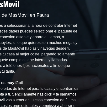
sMovil
a de MasMovil en Faura
 a seleccionar a la hora de contratar Internet
necesidades puedes seleccionar el paquete de
conexión estable y ahorro al tiempo, o
abytes, si lo que quieres son muchos megas y
ifas de MasMovil hablas y navegas desde tu
de tu casa al mejor coste, pagando solamente
quete completo tiene Internet y llamadas
os a teléfonos fijos nacionales a fin de que
u tarifa.
 es muy fácil
ofertas de Internet para tu casa y encontramos
ta a ti. Sencillamente haz click y te llamamos
il vas a tener en tu casa conexión de última
s costos promocionales y empieza a ahorrar en