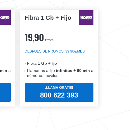
Fibra 1 Gb + Fijo
19,90
€/mes
DESPUÉS DE PROMOS: 39,90€/MES
Fibra
1 Gb
+ fijo
 min
a
Llamadas a fijo
infinitas + 60 min
a
números móviles
¡LLAMA GRATIS!
800 622 393