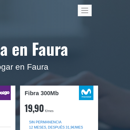
ca en Faura
hogar en Faura
Fibra 300Mb
19,90
€/mes
SIN PERMANENCIA
12 MESES, DESPUÉS 31,9€/MES