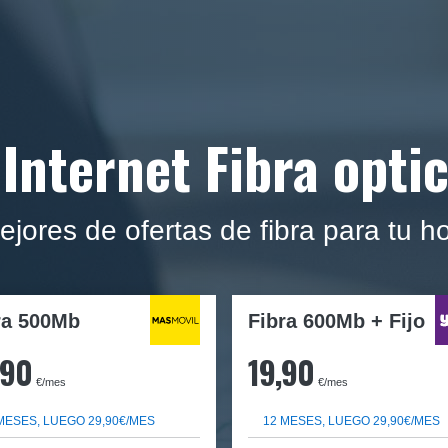
Internet Fibra opti
mejores de ofertas de fibra para tu 
ra
500Mb
Fibra 600Mb + Fijo
,90
19,90
€/mes
€/mes
MESES, LUEGO 29,90€/MES
12 MESES, LUEGO 29,90€/MES