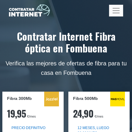
Contratar Internet Fibra
óptica en Fombuena
Verifica las mejores de ofertas de fibra para tu
casa en Fombuena
Fibra 300Mb
Fibra
500Mb
19,95
24,90
€/mes
€/mes
PRECIO DEFINITIVO
12 MESES, LUEGO