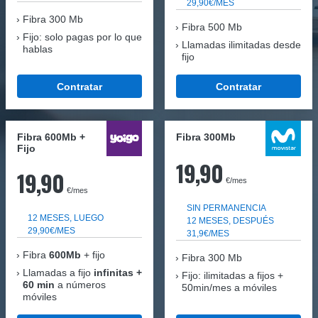
29,90€/MES
Fibra
300 Mb
Fibra 500 Mb
Fijo: solo pagas por lo que
Llamadas ilimitadas desde
hablas
fijo
Contratar
Contratar
Fibra 600Mb +
Fibra 300Mb
Fijo
19,90
19,90
€/mes
€/mes
SIN PERMANENCIA
12 MESES, LUEGO
12 MESES, DESPUÉS
29,90€/MES
31,9€/MES
Fibra
600Mb
+ fijo
Fibra
300 Mb
Llamadas a fijo
infinitas +
Fijo: ilimitadas a fijos +
60 min
a números
50min/mes a móviles
móviles