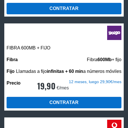
CONTRATAR
FIBRA 600MB + FIJO
Fibra
600Mb
+ fijo
Llamadas a fijo
infinitas + 60 min
a números móviles
12 meses, luego 29,90€/mes
19,90
€/mes
CONTRATAR