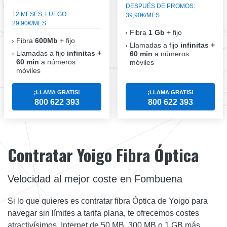
DESPUÉS DE PROMOS:
12 MESES, LUEGO
39,90€/MES
29,90€/MES
Fibra
1 Gb
+ fijo
Fibra
600Mb
+ fijo
Llamadas a fijo
infinitas +
Llamadas a fijo
infinitas +
60 min
a números
60 min
a números
móviles
móviles
¡LLAMA GRATIS!
¡LLAMA GRATIS!
800 622 393
800 622 393
Contratar Yoigo Fibra Óptica
Velocidad al mejor coste en Fombuena
Si lo que quieres es contratar fibra Óptica de Yoigo para
navegar sin límites a tarifa plana, te ofrecemos costes
atractivísimos. Internet de 50 MB, 300 MB o 1 GB más