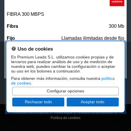
FIBRA 300 MBPS
300 Mb
Llamadas ilimitadas desde fijo
🍪 Uso de cookies
27,00
€/mes
En Premium Leads S.L. utilizamos cookies propias y de
terceros para realizar análisis de uso y de medición de
nuestra web, puedes cambiar la configuración o aceptar
CONTRATAR
su uso en los botones a continuación.
Para obtener más información, consulta nuestra
política
de cookies
.
Configurar opciones
Rechazar todo
Aceptar todo
Contratar Fibra Óptica
|
Aviso legal
|
Politica de privacidad
|
Politica de cookies