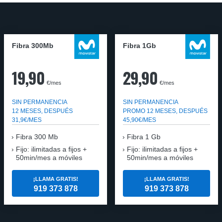
Fibra 300Mb
Fibra 1Gb
19,90
29,90
€/mes
€/mes
SIN PERMANENCIA
SIN PERMANENCIA
12 MESES, DESPUÉS
PROMO 12 MESES, DESPUÉS
31,9€/MES
45,90€/MES
Fibra
300 Mb
Fibra
1 Gb
Fijo: ilimitadas a fijos +
Fijo: ilimitadas a fijos +
50min/mes a móviles
50min/mes a móviles
¡LLAMA GRATIS!
¡LLAMA GRATIS!
919 373 878
919 373 878