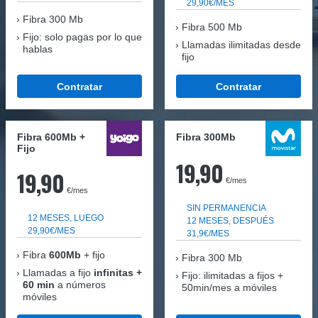
29,90€/MES
Fibra
300 Mb
Fibra 500 Mb
Fijo: solo pagas por lo que
Llamadas ilimitadas desde
hablas
fijo
Contratar
Contratar
Fibra 600Mb +
Fibra 300Mb
Fijo
19,90
19,90
€/mes
€/mes
SIN PERMANENCIA
12 MESES, LUEGO
12 MESES, DESPUÉS
29,90€/MES
31,9€/MES
Fibra
600Mb
+ fijo
Fibra
300 Mb
Llamadas a fijo
infinitas +
Fijo: ilimitadas a fijos +
60 min
a números
50min/mes a móviles
móviles