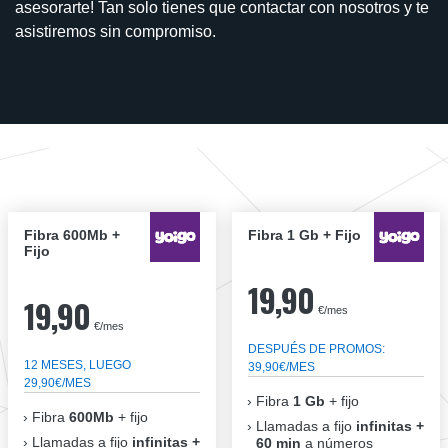
asesorarte! Tan solo tienes que contactar con nosotros y te
asistiremos sin compromiso.
Fibra 600Mb +
Fibra 1 Gb + Fijo
Fijo
19,90
19,90
€/mes
€/mes
DESPUÉS DE PROMOS:
12 MESES, LUEGO
39,90€/MES
29,90€/MES
Fibra
1 Gb
+ fijo
Fibra
600Mb
+ fijo
Llamadas a fijo
infinitas +
Llamadas a fijo
infinitas +
60 min
a números