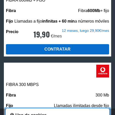
FIBRA 600MB + FIJO
Fibra
600Mb
+ fijo
Llamadas a fijo
infinitas + 60 min
a números móviles
12 meses, luego 29,90€/mes
19,90
€/mes
CONTRATAR
FIBRA 300 MBPS
300 Mb
Llamadas ilimitadas desde fijo