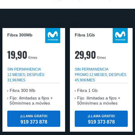
Fibra 300Mb
Fibra 1Gb
19,90
29,90
€/mes
€/mes
SIN PERMANENCIA
SIN PERMANENCIA
12 MESES, DESPUÉS
PROMO 12 MESES, DESPUÉS
31,9€/MES
45,90€/MES
Fibra
300 Mb
Fibra
1 Gb
Fijo: ilimitadas a fijos +
Fijo: ilimitadas a fijos +
50min/mes a móviles
50min/mes a móviles
¡LLAMA GRATIS!
¡LLAMA GRATIS!
919 373 878
919 373 878