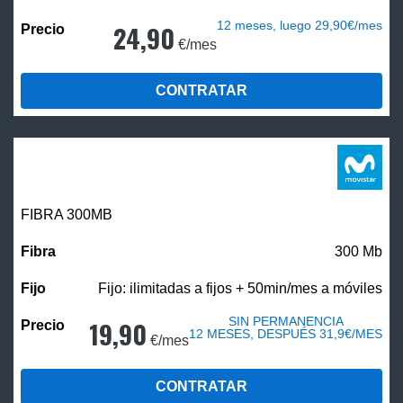
12 meses, luego 29,90€/mes
24,90
€/mes
CONTRATAR
FIBRA 300MB
300 Mb
Fijo: ilimitadas a fijos + 50min/mes a móviles
SIN PERMANENCIA
19,90
12 MESES, DESPUÉS 31,9€/MES
€/mes
CONTRATAR