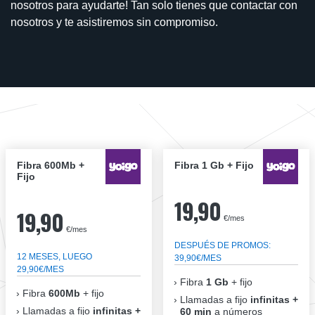
nosotros para ayudarte! Tan solo tienes que contactar con
nosotros y te asistiremos sin compromiso.
Fibra 600Mb +
Fibra 1 Gb + Fijo
Fijo
19,90
19,90
€/mes
€/mes
DESPUÉS DE PROMOS:
12 MESES, LUEGO
39,90€/MES
29,90€/MES
Fibra
1 Gb
+ fijo
Fibra
600Mb
+ fijo
Llamadas a fijo
infinitas +
Llamadas a fijo
infinitas +
60 min
a números