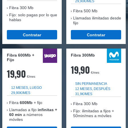
29,90€/MES
Fibra
300 Mb
Fibra 500 Mb
Fijo: solo pagas por lo que
Llamadas ilimitadas desde
hablas
fijo
Contratar
Contratar
Fibra 600Mb +
Fibra 300Mb
Fijo
19,90
19,90
€/mes
€/mes
SIN PERMANENCIA
12 MESES, LUEGO
12 MESES, DESPUÉS
29,90€/MES
31,9€/MES
Fibra
600Mb
+ fijo
Fibra
300 Mb
Llamadas a fijo
infinitas +
Fijo: ilimitadas a fijos +
60 min
a números
50min/mes a móviles
móviles