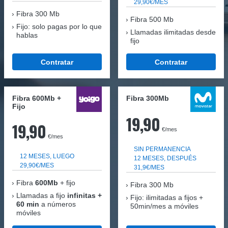
29,90€/MES
Fibra
300 Mb
Fibra 500 Mb
Fijo: solo pagas por lo que
Llamadas ilimitadas desde
hablas
fijo
Contratar
Contratar
Fibra 600Mb +
Fibra 300Mb
Fijo
19,90
19,90
€/mes
€/mes
SIN PERMANENCIA
12 MESES, LUEGO
12 MESES, DESPUÉS
29,90€/MES
31,9€/MES
Fibra
600Mb
+ fijo
Fibra
300 Mb
Llamadas a fijo
infinitas +
Fijo: ilimitadas a fijos +
60 min
a números
50min/mes a móviles
móviles