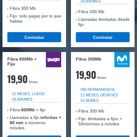
29,90€/MES
Fibra
300 Mb
Fibra 500 Mb
Fijo: solo pagas por lo que
Llamadas ilimitadas desde
hablas
fijo
Contratar
Contratar
Fibra 600Mb +
Fibra 300Mb
Fijo
19,90
19,90
€/mes
€/mes
SIN PERMANENCIA
12 MESES, LUEGO
12 MESES, DESPUÉS
29,90€/MES
31,9€/MES
Fibra
600Mb
+ fijo
Fibra
300 Mb
Llamadas a fijo
infinitas +
Fijo: ilimitadas a fijos +
60 min
a números
50min/mes a móviles
móviles