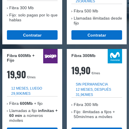
29,90€/MES
Fibra
300 Mb
Fibra 500 Mb
Fijo: solo pagas por lo que
Llamadas ilimitadas desde
hablas
fijo
Contratar
Contratar
Fibra 600Mb +
Fibra 300Mb
Fijo
19,90
19,90
€/mes
€/mes
SIN PERMANENCIA
12 MESES, LUEGO
12 MESES, DESPUÉS
29,90€/MES
31,9€/MES
Fibra
600Mb
+ fijo
Fibra
300 Mb
Llamadas a fijo
infinitas +
Fijo: ilimitadas a fijos +
60 min
a números
50min/mes a móviles
móviles