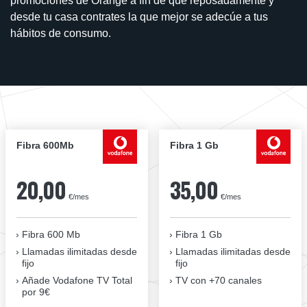
promociones de Orange a fin de que reposadamente y
desde tu casa contrates la que mejor se adecúe a tus
hábitos de consumo.
Fibra 600Mb
Fibra 1 Gb
20,00
35,00
€/mes
€/mes
Fibra 600 Mb
Fibra 1 Gb
Llamadas ilimitadas desde
Llamadas ilimitadas desde
fijo
fijo
Añade Vodafone TV Total
TV con +70 canales
por 9€