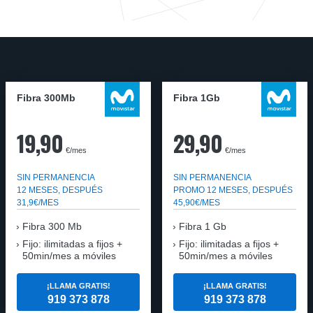
Fibra 300Mb
Fibra 1Gb
19,90
29,90
€/mes
€/mes
SIN PERMANENCIA
SIN PERMANENCIA
12 MESES, DESPUÉS
PROMO 12 MESES, DESPUÉS
31,9€/MES
45,90€/MES
Fibra
300 Mb
Fibra
1 Gb
Fijo: ilimitadas a fijos +
Fijo: ilimitadas a fijos +
50min/mes a móviles
50min/mes a móviles
¡LLAMA GRATIS!
¡LLAMA GRATIS!
919 373 878
919 373 878