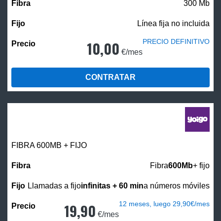
300 Mb
Línea fija no incluida
PRECIO DEFINITIVO
10,00
€/mes
CONTRATAR
FIBRA 600MB + FIJO
Fibra
600Mb
+ fijo
Llamadas a fijo
infinitas + 60 min
a números móviles
12 meses, luego 29,90€/mes
19,90
€/mes