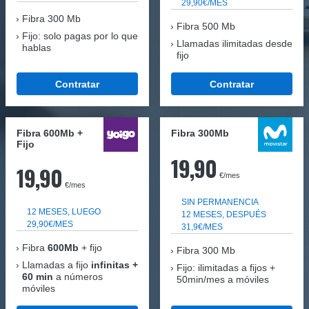
29,90€/MES
Fibra
300 Mb
Fibra 500 Mb
Fijo: solo pagas por lo que
Llamadas ilimitadas desde
hablas
fijo
Contratar
Contratar
Fibra 600Mb +
Fibra 300Mb
Fijo
19,90
19,90
€/mes
€/mes
SIN PERMANENCIA
12 MESES, LUEGO
12 MESES, DESPUÉS
29,90€/MES
31,9€/MES
Fibra
600Mb
+ fijo
Fibra
300 Mb
Llamadas a fijo
infinitas +
Fijo: ilimitadas a fijos +
60 min
a números
50min/mes a móviles
móviles