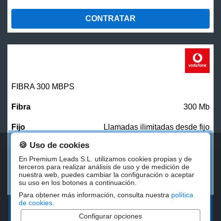
CONTRATAR
FIBRA 300 MBPS
300 Mb
Llamadas ilimitadas desde fijo
🍪 Uso de cookies
27,00
€/mes
En Premium Leads S.L. utilizamos cookies propias y de
terceros para realizar análisis de uso y de medición de
nuestra web, puedes cambiar la configuración o aceptar
CONTRATAR
su uso en los botones a continuación.
Para obtener más información, consulta nuestra
política
de cookies
.
Configurar opciones