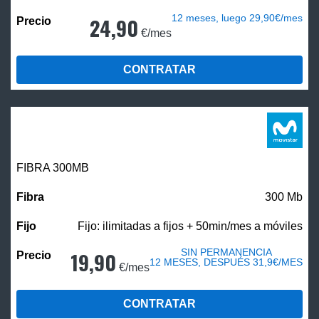
12 meses, luego 29,90€/mes
24,90
€/mes
CONTRATAR
FIBRA 300MB
300 Mb
Fijo: ilimitadas a fijos + 50min/mes a móviles
SIN PERMANENCIA
19,90
12 MESES, DESPUÉS 31,9€/MES
€/mes
CONTRATAR