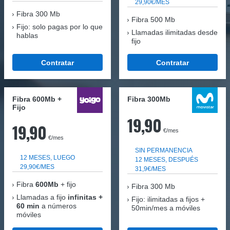
29,90€/MES
Fibra
300 Mb
Fibra 500 Mb
Fijo: solo pagas por lo que
Llamadas ilimitadas desde
hablas
fijo
Contratar
Contratar
Fibra 600Mb +
Fibra 300Mb
Fijo
19,90
19,90
€/mes
€/mes
SIN PERMANENCIA
12 MESES, LUEGO
12 MESES, DESPUÉS
29,90€/MES
31,9€/MES
Fibra
600Mb
+ fijo
Fibra
300 Mb
Llamadas a fijo
infinitas +
Fijo: ilimitadas a fijos +
60 min
a números
50min/mes a móviles
móviles