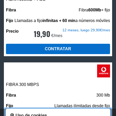
Fibra
600Mb
+ fijo
Llamadas a fijo
infinitas + 60 min
a números móviles
12 meses, luego 29,90€/mes
19,90
€/mes
CONTRATAR
FIBRA 300 MBPS
300 Mb
Llamadas ilimitadas desde fijo
🍪 Uso de cookies