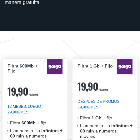
manera gratuita.
Fibra 600Mb +
Fibra 1 Gb + Fijo
Fijo
19,90
19,90
€/mes
€/mes
DESPUÉS DE PROMOS:
12 MESES, LUEGO
39,90€/MES
29,90€/MES
Fibra
1 Gb
+ fijo
Fibra
600Mb
+ fijo
Llamadas a fijo
infinitas +
Llamadas a fijo
infinitas +
60 min
a números
60 min
a números
móviles