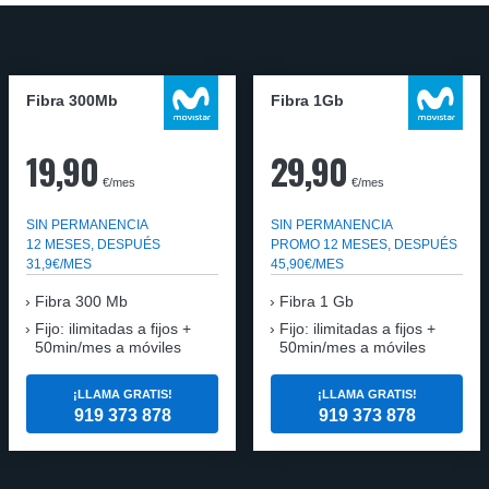
Fibra 300Mb
Fibra 1Gb
19,90
29,90
€/mes
€/mes
SIN PERMANENCIA
SIN PERMANENCIA
12 MESES, DESPUÉS
PROMO 12 MESES, DESPUÉS
31,9€/MES
45,90€/MES
Fibra
300 Mb
Fibra
1 Gb
Fijo: ilimitadas a fijos +
Fijo: ilimitadas a fijos +
50min/mes a móviles
50min/mes a móviles
¡LLAMA GRATIS!
¡LLAMA GRATIS!
919 373 878
919 373 878