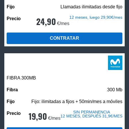
Llamadas ilimitadas desde fijo
12 meses, luego 29,90€/mes
24,90
€/mes
CONTRATAR
FIBRA 300MB
300 Mb
Fijo: ilimitadas a fijos + 50min/mes a móviles
SIN PERMANENCIA
19,90
12 MESES, DESPUÉS 31,9€/MES
€/mes