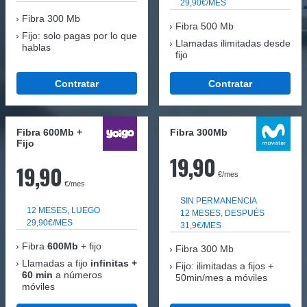
29,90€/MES
Fibra
300 Mb
Fibra 500 Mb
Fijo: solo pagas por lo que
Llamadas ilimitadas desde
hablas
fijo
Contratar
Contratar
Fibra 600Mb +
Fibra 300Mb
Fijo
19,90
19,90
€/mes
€/mes
SIN PERMANENCIA
12 MESES, LUEGO
12 MESES, DESPUÉS
29,90€/MES
31,9€/MES
Fibra
600Mb
+ fijo
Fibra
300 Mb
Llamadas a fijo
infinitas +
Fijo: ilimitadas a fijos +
60 min
a números
50min/mes a móviles
móviles