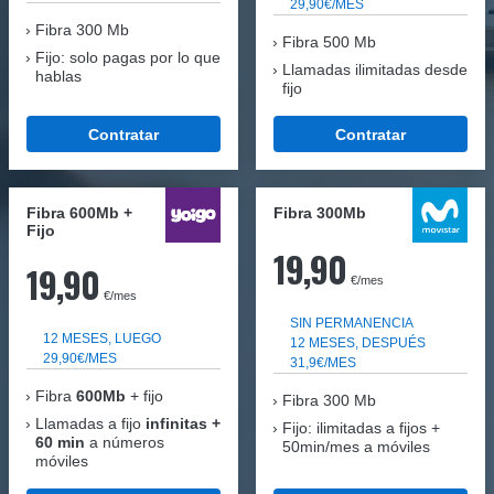
29,90€/MES
Fibra
300 Mb
Fibra 500 Mb
Fijo: solo pagas por lo que
Llamadas ilimitadas desde
hablas
fijo
Contratar
Contratar
Fibra 600Mb +
Fibra 300Mb
Fijo
19,90
19,90
€/mes
€/mes
SIN PERMANENCIA
12 MESES, LUEGO
12 MESES, DESPUÉS
29,90€/MES
31,9€/MES
Fibra
600Mb
+ fijo
Fibra
300 Mb
Llamadas a fijo
infinitas +
Fijo: ilimitadas a fijos +
60 min
a números
50min/mes a móviles
móviles