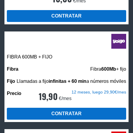
€/mes
CONTRATAR
FIBRA 600MB + FIJO
Fibra
600Mb
+ fijo
Llamadas a fijo
infinitas + 60 min
a números móviles
12 meses, luego 29,90€/mes
19,90
€/mes
CONTRATAR