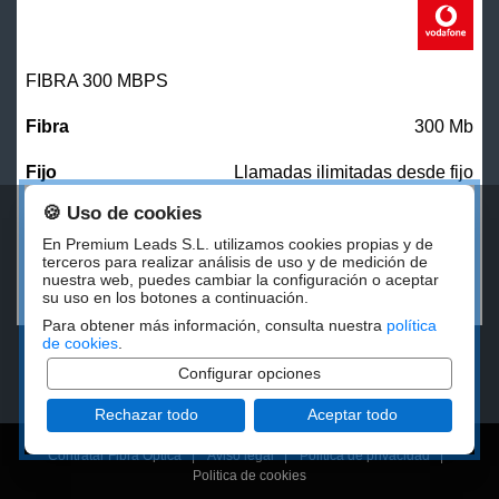
FIBRA 300 MBPS
300 Mb
Llamadas ilimitadas desde fijo
🍪 Uso de cookies
27,00
€/mes
En Premium Leads S.L. utilizamos cookies propias y de
terceros para realizar análisis de uso y de medición de
nuestra web, puedes cambiar la configuración o aceptar
CONTRATAR
su uso en los botones a continuación.
Para obtener más información, consulta nuestra
política
de cookies
.
Configurar opciones
Rechazar todo
Aceptar todo
Contratar Fibra Óptica
|
Aviso legal
|
Politica de privacidad
|
Politica de cookies