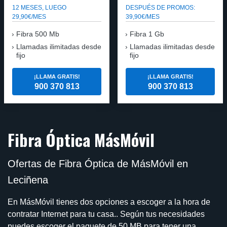
12 MESES, LUEGO
DESPUÉS DE PROMOS:
29,90€/MES
39,90€/MES
Fibra 500 Mb
Fibra 1 Gb
Llamadas ilimitadas desde
Llamadas ilimitadas desde
fijo
fijo
¡LLAMA GRATIS!
¡LLAMA GRATIS!
900 370 813
900 370 813
Fibra Óptica MásMóvil
Ofertas de Fibra Óptica de MásMóvil en
Leciñena
En MásMóvil tienes dos opciones a escoger a la hora de
contratar Internet para tu casa.. Según tus necesidades
puedes escoger el paquete de 50 MB para tener una