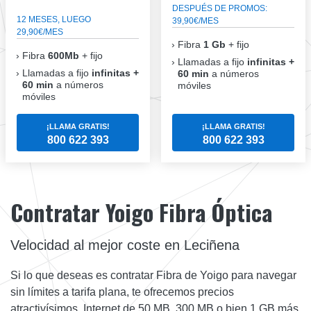
DESPUÉS DE PROMOS:
12 MESES, LUEGO
39,90€/MES
29,90€/MES
Fibra
1 Gb
+ fijo
Fibra
600Mb
+ fijo
Llamadas a fijo
infinitas +
Llamadas a fijo
infinitas +
60 min
a números
60 min
a números
móviles
móviles
¡LLAMA GRATIS!
¡LLAMA GRATIS!
800 622 393
800 622 393
Contratar Yoigo Fibra Óptica
Velocidad al mejor coste en Leciñena
Si lo que deseas es contratar Fibra de Yoigo para navegar
sin límites a tarifa plana, te ofrecemos precios
atractivísimos. Internet de 50 MB, 300 MB o bien 1 GB más