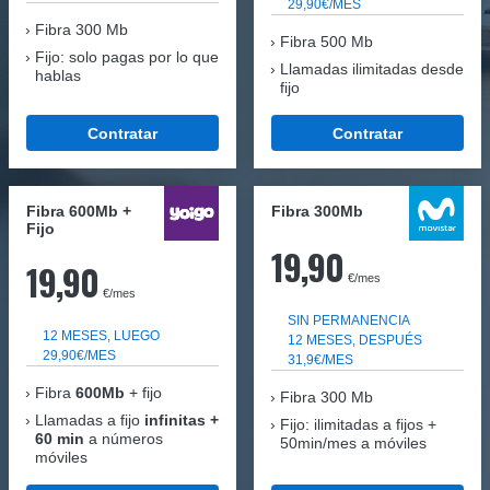
29,90€/MES
Fibra
300 Mb
Fibra 500 Mb
Fijo: solo pagas por lo que
Llamadas ilimitadas desde
hablas
fijo
Contratar
Contratar
Fibra 600Mb +
Fibra 300Mb
Fijo
19,90
19,90
€/mes
€/mes
SIN PERMANENCIA
12 MESES, LUEGO
12 MESES, DESPUÉS
29,90€/MES
31,9€/MES
Fibra
600Mb
+ fijo
Fibra
300 Mb
Llamadas a fijo
infinitas +
Fijo: ilimitadas a fijos +
60 min
a números
50min/mes a móviles
móviles