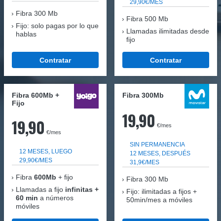
29,90€/MES
Fibra
300 Mb
Fibra 500 Mb
Fijo: solo pagas por lo que
Llamadas ilimitadas desde
hablas
fijo
Contratar
Contratar
Fibra 600Mb +
Fibra 300Mb
Fijo
19,90
19,90
€/mes
€/mes
SIN PERMANENCIA
12 MESES, LUEGO
12 MESES, DESPUÉS
29,90€/MES
31,9€/MES
Fibra
600Mb
+ fijo
Fibra
300 Mb
Llamadas a fijo
infinitas +
Fijo: ilimitadas a fijos +
60 min
a números
50min/mes a móviles
móviles