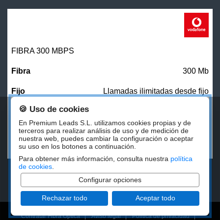
FIBRA 300 MBPS
300 Mb
Llamadas ilimitadas desde fijo
🍪 Uso de cookies
27,00
€/mes
En Premium Leads S.L. utilizamos cookies propias y de
terceros para realizar análisis de uso y de medición de
nuestra web, puedes cambiar la configuración o aceptar
CONTRATAR
su uso en los botones a continuación.
Para obtener más información, consulta nuestra
política
de cookies
.
Configurar opciones
Rechazar todo
Aceptar todo
Contratar Fibra Óptica
|
Aviso legal
|
Politica de privacidad
|