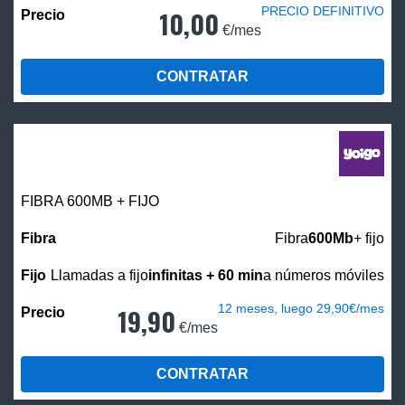
PRECIO DEFINITIVO
10,00
€/mes
CONTRATAR
FIBRA 600MB + FIJO
Fibra
600Mb
+ fijo
Llamadas a fijo
infinitas + 60 min
a números móviles
12 meses, luego 29,90€/mes
19,90
€/mes
CONTRATAR