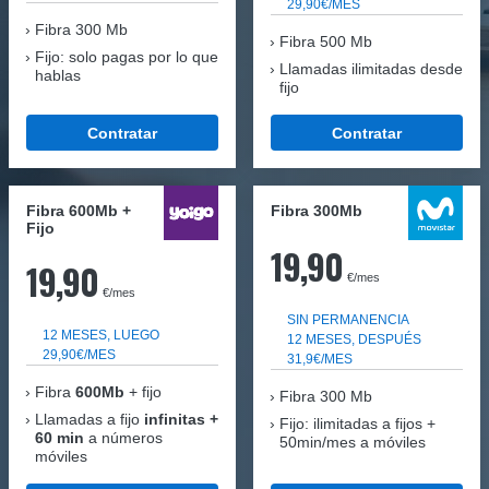
29,90€/MES
Fibra
300 Mb
Fibra 500 Mb
Fijo: solo pagas por lo que
Llamadas ilimitadas desde
hablas
fijo
Contratar
Contratar
Fibra 600Mb +
Fibra 300Mb
Fijo
19,90
19,90
€/mes
€/mes
SIN PERMANENCIA
12 MESES, LUEGO
12 MESES, DESPUÉS
29,90€/MES
31,9€/MES
Fibra
600Mb
+ fijo
Fibra
300 Mb
Llamadas a fijo
infinitas +
Fijo: ilimitadas a fijos +
60 min
a números
50min/mes a móviles
móviles