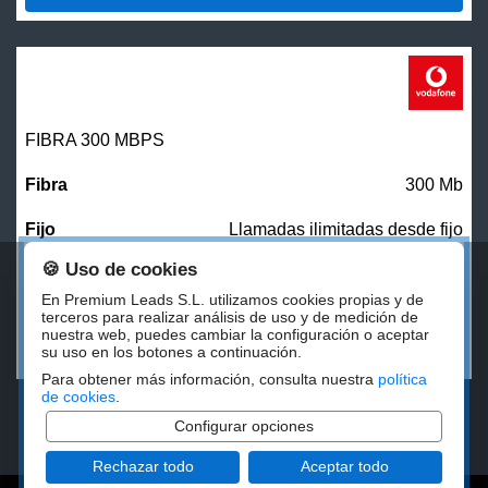
FIBRA 300 MBPS
300 Mb
Llamadas ilimitadas desde fijo
🍪 Uso de cookies
27,00
€/mes
En Premium Leads S.L. utilizamos cookies propias y de
terceros para realizar análisis de uso y de medición de
nuestra web, puedes cambiar la configuración o aceptar
CONTRATAR
su uso en los botones a continuación.
Para obtener más información, consulta nuestra
política
de cookies
.
Configurar opciones
Rechazar todo
Aceptar todo