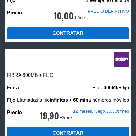
Línea fija no incluida
PRECIO DEFINITIVO
10,00
€/mes
CONTRATAR
FIBRA 600MB + FIJO
Fibra
600Mb
+ fijo
Llamadas a fijo
infinitas + 60 min
a números móviles
12 meses, luego 29,90€/mes
19,90
€/mes
CONTRATAR