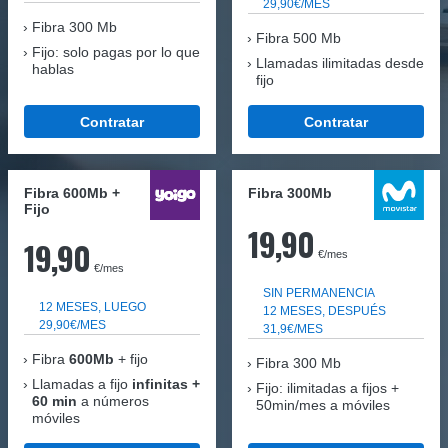
29,90€/MES
Fibra
300 Mb
Fibra 500 Mb
Fijo: solo pagas por lo que
Llamadas ilimitadas desde
hablas
fijo
Contratar
Contratar
Fibra 600Mb +
Fibra 300Mb
Fijo
19,90
19,90
€/mes
€/mes
SIN PERMANENCIA
12 MESES, LUEGO
12 MESES, DESPUÉS
29,90€/MES
31,9€/MES
Fibra
600Mb
+ fijo
Fibra
300 Mb
Llamadas a fijo
infinitas +
Fijo: ilimitadas a fijos +
60 min
a números
50min/mes a móviles
móviles