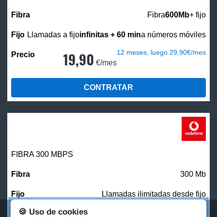
Fibra
600Mb
+ fijo
Llamadas a fijo
infinitas + 60 min
a números móviles
12 meses, luego 29,90€/mes
19,90
€/mes
CONTRATAR
FIBRA 300 MBPS
300 Mb
Llamadas ilimitadas desde fijo
🍪 Uso de cookies