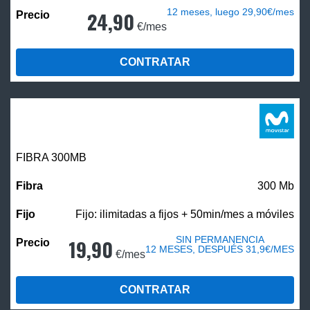
12 meses, luego 29,90€/mes
24,90
€/mes
CONTRATAR
FIBRA 300MB
300 Mb
Fijo: ilimitadas a fijos + 50min/mes a móviles
SIN PERMANENCIA
19,90
12 MESES, DESPUÉS 31,9€/MES
€/mes
CONTRATAR