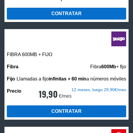
CONTRATAR
FIBRA 600MB + FIJO
Fibra
600Mb
+ fijo
Llamadas a fijo
infinitas + 60 min
a números móviles
12 meses, luego 29,90€/mes
19,90
€/mes
CONTRATAR