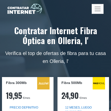
Contratar Internet Fibra
Óptica en Olleria, l'
Verifica el top de ofertas de fibra para tu casa
en Olleria, l'
Fibra 300Mb
Fibra
500Mb
19,95
24,90
€/mes
€/mes
PRECIO DEFINITIVO
12 MESES, LUEGO