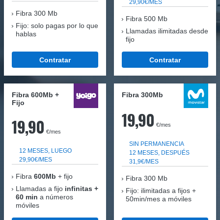
29,90€/MES
Fibra
300 Mb
Fibra 500 Mb
Fijo: solo pagas por lo que
Llamadas ilimitadas desde
hablas
fijo
Contratar
Contratar
Fibra 600Mb +
Fibra 300Mb
Fijo
19,90
19,90
€/mes
€/mes
SIN PERMANENCIA
12 MESES, LUEGO
12 MESES, DESPUÉS
29,90€/MES
31,9€/MES
Fibra
600Mb
+ fijo
Fibra
300 Mb
Llamadas a fijo
infinitas +
Fijo: ilimitadas a fijos +
60 min
a números
50min/mes a móviles
móviles