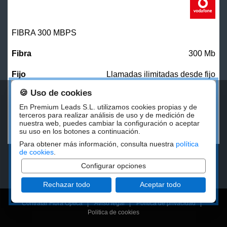
FIBRA 300 MBPS
300 Mb
Llamadas ilimitadas desde fijo
🍪 Uso de cookies
27,00
€/mes
En Premium Leads S.L. utilizamos cookies propias y de
terceros para realizar análisis de uso y de medición de
nuestra web, puedes cambiar la configuración o aceptar
CONTRATAR
su uso en los botones a continuación.
Para obtener más información, consulta nuestra
política
de cookies
.
Configurar opciones
Rechazar todo
Aceptar todo
Contratar Fibra Óptica
|
Aviso legal
|
Politica de privacidad
|
Politica de cookies