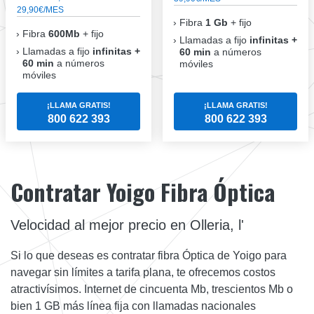
29,90€/MES
Fibra
1 Gb
+ fijo
Fibra
600Mb
+ fijo
Llamadas a fijo
infinitas +
Llamadas a fijo
infinitas +
60 min
a números
60 min
a números
móviles
móviles
¡LLAMA GRATIS!
¡LLAMA GRATIS!
800 622 393
800 622 393
Contratar Yoigo Fibra Óptica
Velocidad al mejor precio en Olleria, l'
Si lo que deseas es contratar fibra Óptica de Yoigo para
navegar sin límites a tarifa plana, te ofrecemos costos
atractivísimos. Internet de cincuenta Mb, trescientos Mb o
bien 1 GB más línea fija con llamadas nacionales