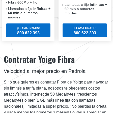
Fibra
600Mb
+ fijo
Llamadas a fijo
infinitas +
Llamadas a fijo
infinitas +
60 min
a números
60 min
a números
móviles
móviles
¡LLAMA GRATIS!
¡LLAMA GRATIS!
800 622 393
800 622 393
Contratar Yoigo Fibra
Velocidad al mejor precio en Pedrola
Si lo que quieres es contratar Fibra de Yoigo para navegar
sin límites a tarifa plana, nosotros te ofrecemos costos
atractivísimos. Internet de 50 Megabytes, trescientos
Megabytes o bien 1 GB más línea fija con llamadas
nacionales ilimitadas a super precio. ¡No pierdas la oferta
y paga menos los primeros 3 meses! Lo vas a apreciar en