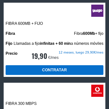
FIBRA 600MB + FIJO
Fibra
600Mb
+ fijo
Llamadas a fijo
infinitas + 60 min
a números móviles
12 meses, luego 29,90€/mes
19,90
€/mes
CONTRATAR
FIBRA 300 MBPS