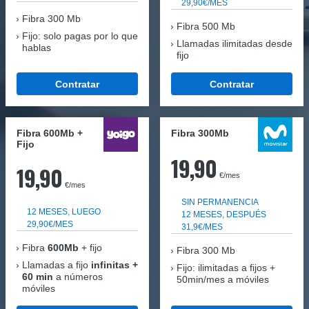
29,90€/MES
Fibra
300 Mb
Fibra 500 Mb
Fijo: solo pagas por lo que
Llamadas ilimitadas desde
hablas
fijo
Contratar
Contratar
Fibra 600Mb +
Fibra 300Mb
Fijo
19,90
19,90
€/mes
€/mes
SIN PERMANENCIA
12 MESES, LUEGO
12 MESES, DESPUÉS
29,90€/MES
31,9€/MES
Fibra
600Mb
+ fijo
Fibra
300 Mb
Llamadas a fijo
infinitas +
Fijo: ilimitadas a fijos +
60 min
a números
50min/mes a móviles
móviles