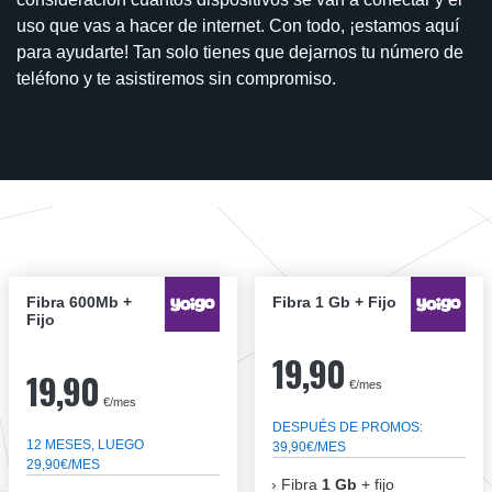
uso que vas a hacer de internet. Con todo, ¡estamos aquí
para ayudarte! Tan solo tienes que dejarnos tu número de
teléfono y te asistiremos sin compromiso.
Fibra 600Mb +
Fibra 1 Gb + Fijo
Fijo
19,90
19,90
€/mes
€/mes
DESPUÉS DE PROMOS:
12 MESES, LUEGO
39,90€/MES
29,90€/MES
Fibra
1 Gb
+ fijo