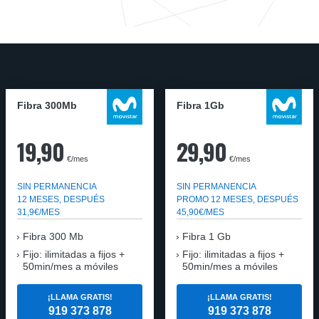
Fibra 300Mb
Fibra 1Gb
19,90
29,90
€/mes
€/mes
SIN PERMANENCIA
SIN PERMANENCIA
12 MESES, DESPUÉS
PROMO 12 MESES, DESPUÉS
31,9€/MES
45,90€/MES
Fibra
300 Mb
Fibra
1 Gb
Fijo: ilimitadas a fijos +
Fijo: ilimitadas a fijos +
50min/mes a móviles
50min/mes a móviles
¡LLAMA GRATIS!
¡LLAMA GRATIS!
919 373 878
919 373 878