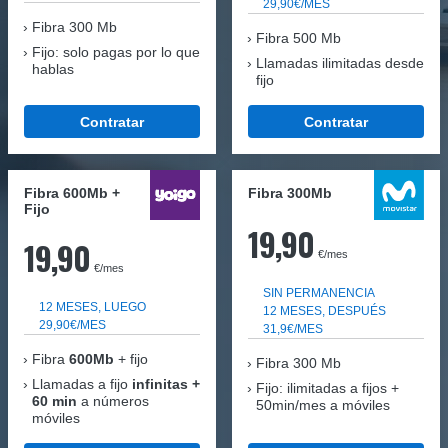
29,90€/MES
Fibra
300 Mb
Fibra 500 Mb
Fijo: solo pagas por lo que
Llamadas ilimitadas desde
hablas
fijo
Contratar
Contratar
Fibra 600Mb +
Fibra 300Mb
Fijo
19,90
19,90
€/mes
€/mes
SIN PERMANENCIA
12 MESES, LUEGO
12 MESES, DESPUÉS
29,90€/MES
31,9€/MES
Fibra
600Mb
+ fijo
Fibra
300 Mb
Llamadas a fijo
infinitas +
Fijo: ilimitadas a fijos +
60 min
a números
50min/mes a móviles
móviles