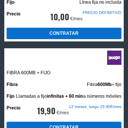
Línea fija no incluida
PRECIO DEFINITIVO
10,00
€/mes
CONTRATAR
FIBRA 600MB + FIJO
Fibra
600Mb
+ fijo
Llamadas a fijo
infinitas + 60 min
a números móviles
12 meses, luego 29,90€/mes
19,90
€/mes
CONTRATAR