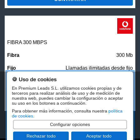
FIBRA 300 MBPS
300 Mb
Llamadas ilimitadas desde fijo
🍪 Uso de cookies
27,00
€/mes
En Premium Leads S.L. utilizamos cookies propias y de
terceros para realizar análisis de uso y de medición de
nuestra web, puedes cambiar la configuración o aceptar
CONTRATAR
su uso en los botones a continuación.
Para obtener más información, consulta nuestra
política
de cookies
.
Configurar opciones
Rechazar todo
Aceptar todo