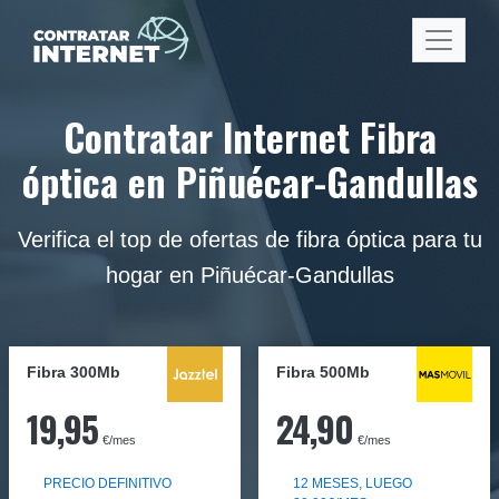
Contratar Internet Fibra
óptica en Piñuécar-Gandullas
Verifica el top de ofertas de fibra óptica para tu
hogar en Piñuécar-Gandullas
Fibra 300Mb
Fibra
500Mb
19,95
24,90
€/mes
€/mes
PRECIO DEFINITIVO
12 MESES, LUEGO