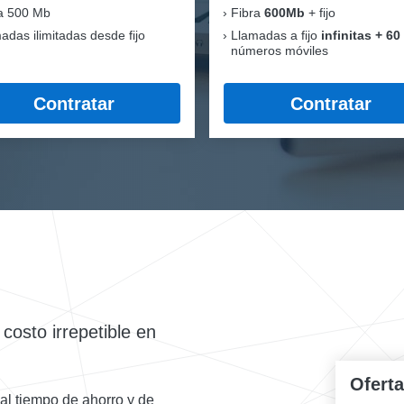
a 500 Mb
Fibra
600Mb
+ fijo
adas ilimitadas desde fijo
Llamadas a fijo
infinitas + 60
números móviles
Contratar
Contratar
osto irrepetible en
Ofert
al tiempo de ahorro y de