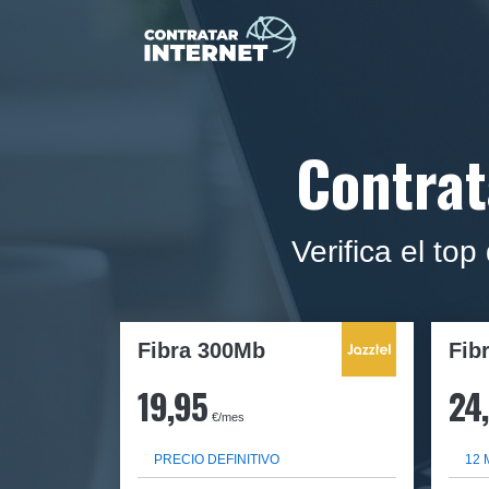
Contrat
Verifica el to
Fibra 300Mb
Fib
19,95
24
€/mes
PRECIO DEFINITIVO
12 