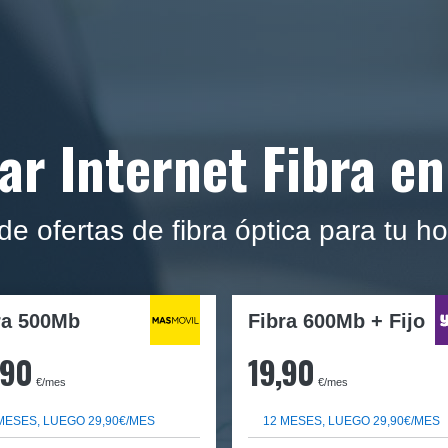
ar Internet Fibra en
p de ofertas de fibra óptica para tu h
ra
500Mb
Fibra 600Mb + Fijo
,90
19,90
€/mes
€/mes
MESES, LUEGO 29,90€/MES
12 MESES, LUEGO 29,90€/MES