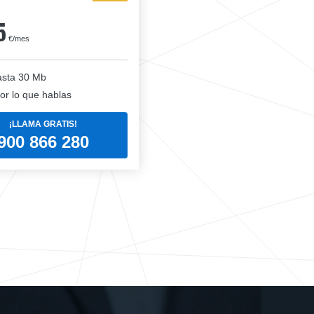
5
€/mes
sta 30 Mb
or lo que hablas
¡LLAMA GRATIS!
900 866 280