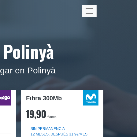
 Polinyà
ogar en Polinyà
Fibra 300Mb
19,90
€/mes
SIN PERMANENCIA
12 MESES, DESPUÉS 31,9€/MES