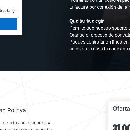
momento con un costo especí
tu factura por conexión de la 
desde fijo
Qué tarifa elegir
Permite que nuestro soporte t
Orange el proceso de contrat
Puedes contratar en línea en 
antes en tu casa la conexión m
Ofert
en Polinyà
ecúe a tus necesidades y
31,0
navegas a máxima velocidad