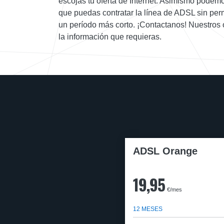
escojas tu oferta de Internet. Asimismo podemo
que puedas contratar la línea de ADSL sin per
un período más corto. ¡Contactanos! Nuestros 
la información que requieras.
ADSL Orange
19,95
€/mes
12 MESES