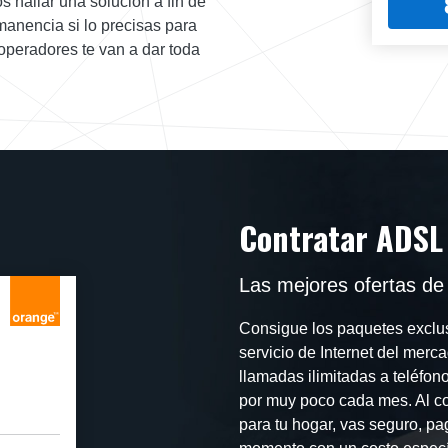
s hallar una solución a fin de
manencia si lo precisas para
operadores te van a dar toda
Contratar ADSL
Las mejores ofertas de 
Consigue los paquetes exclus
servicio de Internet del merca
llamadas ilimitadas a teléfon
por muy poco cada mes. Al co
para tu hogar, vas seguro, p