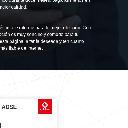
fico durante doce meses, pagarás menos en
mejor calidad.
écnico te informe para tu mejor elección. Con
ación es muy sencillo y cómodo para ti.
esta página la tarifa deseada y ten cuanto
ás fiable de internet.
a ADSL
0