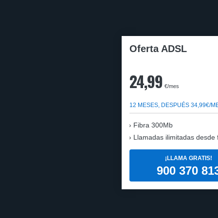
Oferta ADSL
24,99
€/mes
12 MESES, DESPUÉS 34,99€/M
Fibra 300Mb
Llamadas ilimitadas desde fi
¡LLAMA GRATIS!
900 370 81