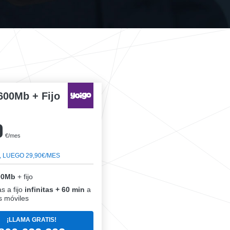
600Mb + Fijo
0
€/mes
, LUEGO 29,90€/MES
00Mb
+ fijo
s a fijo
infinitas + 60 min
a
 móviles
¡LLAMA GRATIS!