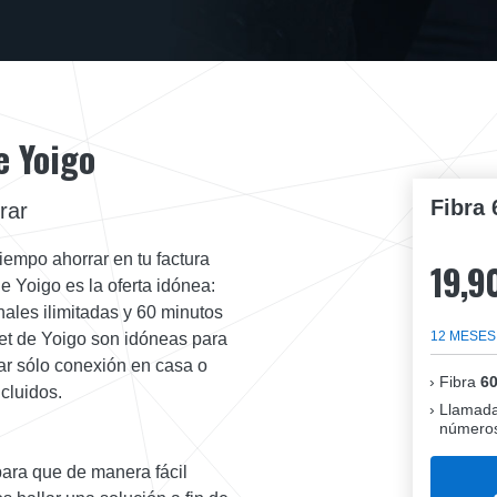
e Yoigo
Fibra 
rar
tiempo ahorrar en tu factura
19,9
 Yoigo es la oferta idónea:
ales ilimitadas y 60 minutos
12 MESES
rnet de Yoigo son idóneas para
ar sólo conexión en casa o
Fibra
6
cluidos.
Llamada
números
ara que de manera fácil