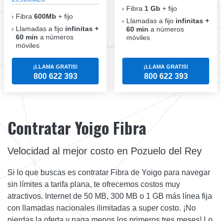
Fibra
1 Gb
+ fijo
Fibra
600Mb
+ fijo
Llamadas a fijo
infinitas +
Llamadas a fijo
infinitas +
60 min
a números
60 min
a números
móviles
móviles
¡LLAMA GRATIS!
¡LLAMA GRATIS!
800 622 393
800 622 393
Contratar Yoigo Fibra
Velocidad al mejor costo en Pozuelo del Rey
Si lo que buscas es contratar Fibra de Yoigo para navegar
sin límites a tarifa plana, te ofrecemos costos muy
atractivos. Internet de 50 MB, 300 MB o 1 GB más línea fija
con llamadas nacionales ilimitadas a super costo. ¡No
pierdas la oferta y paga menos los primeros tres meses! Lo