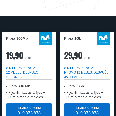
Fibra 300Mb
Fibra 1Gb
19,90
29,90
€/mes
€/mes
SIN PERMANENCIA
SIN PERMANENCIA
12 MESES, DESPUÉS
PROMO 12 MESES, DESPUÉS
31,9€/MES
45,90€/MES
Fibra
300 Mb
Fibra
1 Gb
Fijo: ilimitadas a fijos +
Fijo: ilimitadas a fijos +
50min/mes a móviles
50min/mes a móviles
¡LLAMA GRATIS!
¡LLAMA GRATIS!
919 373 878
919 373 878