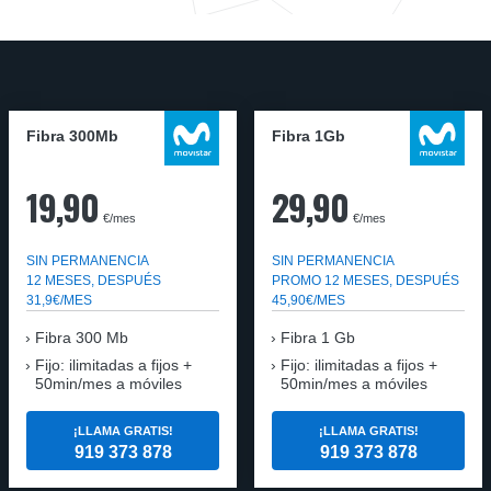
Fibra 300Mb
Fibra 1Gb
19,90
29,90
€/mes
€/mes
SIN PERMANENCIA
SIN PERMANENCIA
12 MESES, DESPUÉS
PROMO 12 MESES, DESPUÉS
31,9€/MES
45,90€/MES
Fibra
300 Mb
Fibra
1 Gb
Fijo: ilimitadas a fijos +
Fijo: ilimitadas a fijos +
50min/mes a móviles
50min/mes a móviles
¡LLAMA GRATIS!
¡LLAMA GRATIS!
919 373 878
919 373 878