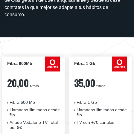
de Orange a fin de que tranquilamente y desde tu casa
contrates la que mejor se adapte a tus hábitos de
consumo.
Fibra 600Mb
Fibra 1 Gb
20,00
35,00
€/mes
€/mes
Fibra 600 Mb
Fibra 1 Gb
Llamadas ilimitadas desde
Llamadas ilimitadas desde
fijo
fijo
Añade Vodafone TV Total
TV con +70 canales
por 9€