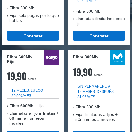
29,90€/MES
Fibra
300 Mb
Fibra 500 Mb
Fijo: solo pagas por lo que
Llamadas ilimitadas desde
hablas
fijo
Contratar
Contratar
Fibra 600Mb +
Fibra 300Mb
Fijo
19,90
19,90
€/mes
€/mes
SIN PERMANENCIA
12 MESES, LUEGO
12 MESES, DESPUÉS
29,90€/MES
31,9€/MES
Fibra
600Mb
+ fijo
Fibra
300 Mb
Llamadas a fijo
infinitas +
Fijo: ilimitadas a fijos +
60 min
a números
50min/mes a móviles
móviles