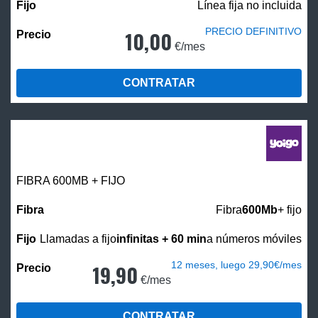
Línea fija no incluida
PRECIO DEFINITIVO
10,00
€/mes
CONTRATAR
FIBRA 600MB + FIJO
Fibra
600Mb
+ fijo
Llamadas a fijo
infinitas + 60 min
a números móviles
12 meses, luego 29,90€/mes
19,90
€/mes
CONTRATAR