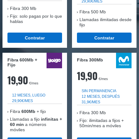
29,90€/MES
Fibra
300 Mb
Fibra 500 Mb
Fijo: solo pagas por lo que
Llamadas ilimitadas desde
hablas
fijo
Contratar
Contratar
Fibra 600Mb +
Fibra 300Mb
Fijo
19,90
19,90
€/mes
€/mes
SIN PERMANENCIA
12 MESES, LUEGO
12 MESES, DESPUÉS
29,90€/MES
31,9€/MES
Fibra
600Mb
+ fijo
Fibra
300 Mb
Llamadas a fijo
infinitas +
Fijo: ilimitadas a fijos +
60 min
a números
50min/mes a móviles
móviles