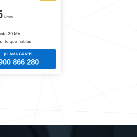
5
€/mes
sta 30 Mb
or lo que hablas
¡LLAMA GRATIS!
900 866 280