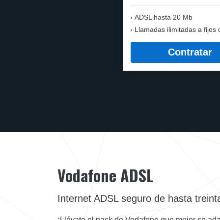
ADSL hasta 20 Mb
Llamadas ilimitadas a fijos 
Contratar
Vodafone ADSL
Internet ADSL seguro de hasta trein
¡Llévate el pack de Vodafone que mejor se ada