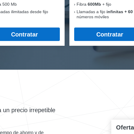
a 500 Mb
Fibra
600Mb
+ fijo
adas ilimitadas desde fijo
Llamadas a fijo
infinitas + 60
números móviles
Contratar
Contratar
un precio irrepetible
Ofert
tiempo de ahorro y de