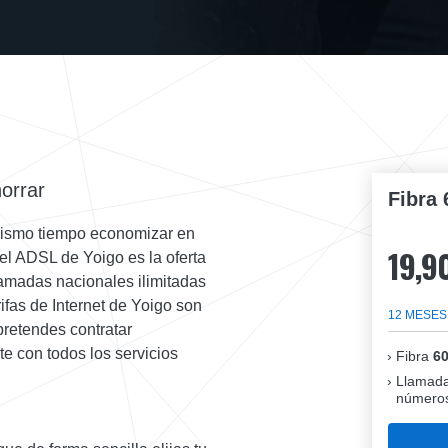
orrar
Fibra 
l mismo tiempo economizar en
19,9
 el ADSL de Yoigo es la oferta
lamadas nacionales ilimitadas
rifas de Internet de Yoigo son
12 MESES
pretendes contratar
e con todos los servicios
Fibra
6
Llamada
números