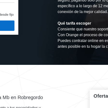
seguro, pagando sólo por lo 
específico a lo largo de 12 m
conexión de la mejor calidad.
desde fijo
Qué tarifa escoger
Consiente que nuestro soporte
Con Orange el proceso de con
Puedes contratar online en es
antes posible en tu hogar la 
Ofert
ta Mb en Robregordo
pte a tus necesidades y