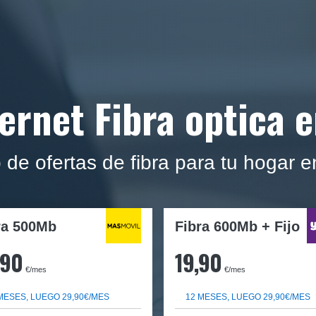
ternet Fibra optica 
op de ofertas de fibra para tu hogar
ra
500Mb
Fibra 600Mb + Fijo
,90
19,90
€/mes
€/mes
MESES, LUEGO 29,90€/MES
12 MESES, LUEGO 29,90€/MES