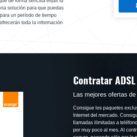
e de forma sencilla elijas tu
 una solución para que puedas
 para un período de tiempo
ofrecerán toda la información
Contratar ADSL
Las mejores ofertas de
Consigue los paquetes exclus
Internet del mercado. Consigue
llamadas ilimitadas a teléfon
por muy poco al mes. Al contr