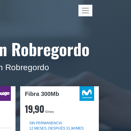
en Robregordo
 en Robregordo
Fibra 300Mb
19,90
€/mes
SIN PERMANENCIA
12 MESES, DESPUÉS 31,9€/MES