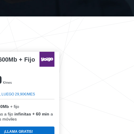
600Mb + Fijo
0
€/mes
, LUEGO 29,90€/MES
00Mb
+ fijo
s a fijo
infinitas + 60 min
a
 móviles
¡LLAMA GRATIS!