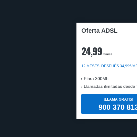
Oferta ADSL
24,99
€/mes
12 MESES, DESPUÉS 34,99€/M
Fibra 300Mb
Llamadas ilimitadas desde fi
¡LLAMA GRATIS!
900 370 81