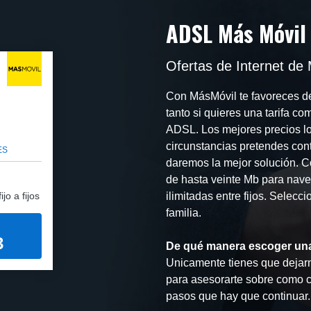
ADSL Más Móvil
Ofertas de Internet de
Con MásMóvil te favoreces de 
tanto si quieres una tarifa 
ADSL. Los mejores precios los
circunstancias pretendes cont
ES
daremos la mejor solución. C
de hasta veinte Mb para naveg
jo a fijos
ilimitadas entre fijos. Selecci
familia.
3
De qué manera escoger una
Unicamente tienes que dejarn
para asesorarte sobre como co
pasos que hay que continuar. 