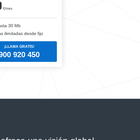
0
€/mes
sta 30 Mb
 ilimitadas desde fijo
¡LLAMA GRATIS!
900 920 450