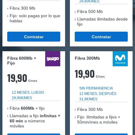
29,90€/MES
Fibra
300 Mb
Fibra 500 Mb
Fijo: solo pagas por lo que
Llamadas ilimitadas desde
hablas
fijo
Contratar
Contratar
Fibra 600Mb +
Fibra 300Mb
Fijo
19,90
19,90
€/mes
€/mes
SIN PERMANENCIA
12 MESES, LUEGO
12 MESES, DESPUÉS
29,90€/MES
31,9€/MES
Fibra
600Mb
+ fijo
Fibra
300 Mb
Llamadas a fijo
infinitas +
Fijo: ilimitadas a fijos +
60 min
a números
50min/mes a móviles
móviles