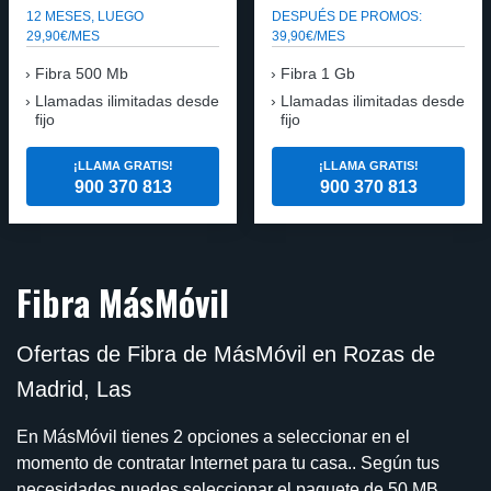
12 MESES, LUEGO
DESPUÉS DE PROMOS:
29,90€/MES
39,90€/MES
Fibra 500 Mb
Fibra 1 Gb
Llamadas ilimitadas desde
Llamadas ilimitadas desde
fijo
fijo
¡LLAMA GRATIS!
¡LLAMA GRATIS!
900 370 813
900 370 813
Fibra MásMóvil
Ofertas de Fibra de MásMóvil en Rozas de
Madrid, Las
En MásMóvil tienes 2 opciones a seleccionar en el
momento de contratar Internet para tu casa.. Según tus
necesidades puedes seleccionar el paquete de 50 MB