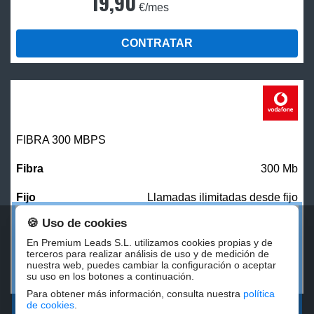
19,90
€/mes
CONTRATAR
FIBRA 300 MBPS
300 Mb
Llamadas ilimitadas desde fijo
🍪 Uso de cookies
27,00
€/mes
En Premium Leads S.L. utilizamos cookies propias y de
terceros para realizar análisis de uso y de medición de
nuestra web, puedes cambiar la configuración o aceptar
CONTRATAR
su uso en los botones a continuación.
Para obtener más información, consulta nuestra
política
de cookies
.