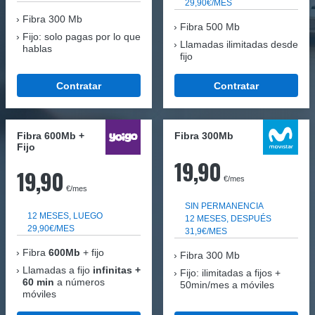
29,90€/MES
Fibra
300 Mb
Fibra 500 Mb
Fijo: solo pagas por lo que
Llamadas ilimitadas desde
hablas
fijo
Contratar
Contratar
Fibra 600Mb +
Fibra 300Mb
Fijo
19,90
19,90
€/mes
€/mes
SIN PERMANENCIA
12 MESES, LUEGO
12 MESES, DESPUÉS
29,90€/MES
31,9€/MES
Fibra
600Mb
+ fijo
Fibra
300 Mb
Llamadas a fijo
infinitas +
Fijo: ilimitadas a fijos +
60 min
a números
50min/mes a móviles
móviles