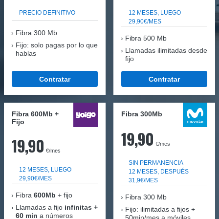
PRECIO DEFINITIVO
12 MESES, LUEGO
29,90€/MES
Fibra
300 Mb
Fibra 500 Mb
Fijo: solo pagas por lo que
Llamadas ilimitadas desde
hablas
fijo
Contratar
Contratar
Fibra 600Mb +
Fibra 300Mb
Fijo
19,90
19,90
€/mes
€/mes
SIN PERMANENCIA
12 MESES, LUEGO
12 MESES, DESPUÉS
29,90€/MES
31,9€/MES
Fibra
600Mb
+ fijo
Fibra
300 Mb
Llamadas a fijo
infinitas +
Fijo: ilimitadas a fijos +
60 min
a números
50min/mes a móviles