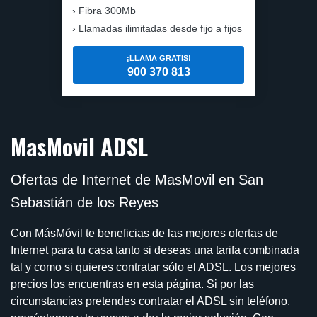
Fibra 300Mb
Llamadas ilimitadas desde fijo a fijos
¡LLAMA GRATIS!
900 370 813
MasMovil ADSL
Ofertas de Internet de MasMovil en San
Sebastián de los Reyes
Con MásMóvil te beneficias de las mejores ofertas de
Internet para tu casa tanto si deseas una tarifa combinada
tal y como si quieres contratar sólo el ADSL. Los mejores
precios los encuentras en esta página. Si por las
circunstancias pretendes contratar el ADSL sin teléfono,