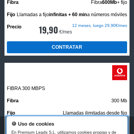
Fibra
600Mb
+ fijo
Llamadas a fijo
infinitas + 60 min
a números móviles
12 meses, luego 29,90€/mes
19,90
€/mes
CONTRATAR
FIBRA 300 MBPS
300 Mb
Llamadas ilimitadas desde fijo
🍪 Uso de cookies
27,00
€/mes
En Premium Leads S.L. utilizamos cookies propias y de