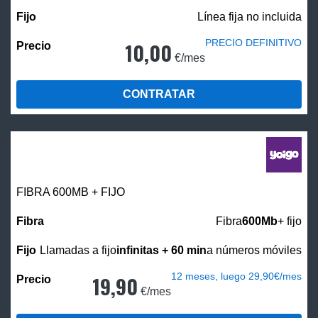
Línea fija no incluida
PRECIO DEFINITIVO
10,00
€/mes
CONTRATAR
FIBRA 600MB + FIJO
Fibra
600Mb
+ fijo
Llamadas a fijo
infinitas + 60 min
a números móviles
12 meses, luego 29,90€/mes
19,90
€/mes