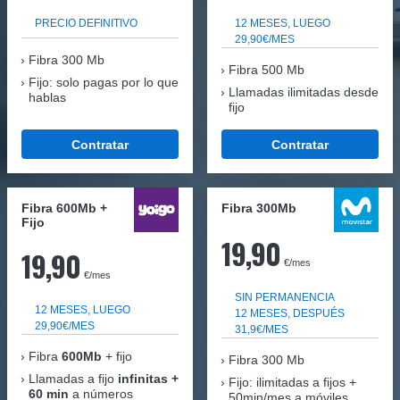
PRECIO DEFINITIVO
12 MESES, LUEGO
29,90€/MES
Fibra
300 Mb
Fibra 500 Mb
Fijo: solo pagas por lo que
Llamadas ilimitadas desde
hablas
fijo
Contratar
Contratar
Fibra 600Mb +
Fibra 300Mb
Fijo
19,90
19,90
€/mes
€/mes
SIN PERMANENCIA
12 MESES, LUEGO
12 MESES, DESPUÉS
29,90€/MES
31,9€/MES
Fibra
600Mb
+ fijo
Fibra
300 Mb
Llamadas a fijo
infinitas +
Fijo: ilimitadas a fijos +
60 min
a números
50min/mes a móviles