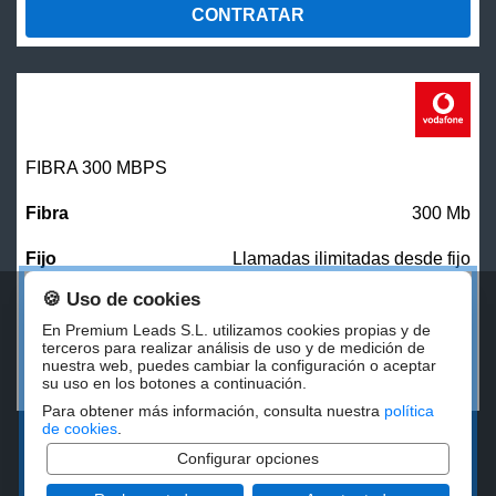
CONTRATAR
FIBRA 300 MBPS
300 Mb
Llamadas ilimitadas desde fijo
🍪 Uso de cookies
27,00
€/mes
En Premium Leads S.L. utilizamos cookies propias y de
terceros para realizar análisis de uso y de medición de
nuestra web, puedes cambiar la configuración o aceptar
CONTRATAR
su uso en los botones a continuación.
Para obtener más información, consulta nuestra
política
de cookies
.
Configurar opciones