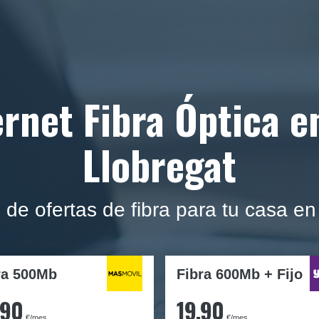
rnet Fibra Óptica e
Llobregat
e ofertas de fibra para tu casa en
ra
500Mb
Fibra 600Mb + Fijo
,90
19,90
€/mes
€/mes