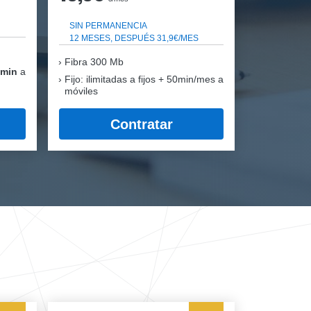
SIN PERMANENCIA
12 MESES, DESPUÉS 31,9€/MES
Fibra
300 Mb
 min
a
Fijo: ilimitadas a fijos + 50min/mes a
móviles
Contratar