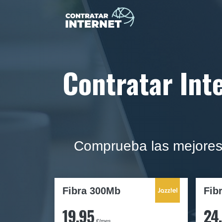
Contratar Inte
Comprueba las mejores d
Fibra 300Mb
Fib
19,95
24
€/mes