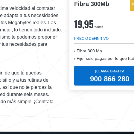
Fibra 300Mb
ima velocidad al contratar
se adapta a tus necesidades
19,95
tos Megabytes reales. Las
€/mes
mejor, lo tienen todo incluido.
imismo te podemos proponer
PRECIO DEFINITIVO
y tus necesidades para
Fibra
300 Mb
Fijo: solo pagas por lo que ha
¡LLAMA GRATIS!
fin de que tú puedas
900 866 280
sillo y a tus rutinas de
 así que no te pierdas la
red durante seis meses.
sido más simple. ¡Contrata