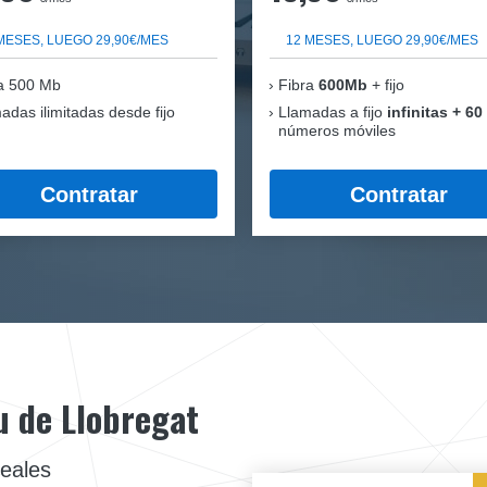
MESES, LUEGO 29,90€/MES
12 MESES, LUEGO 29,90€/MES
a 500 Mb
Fibra
600Mb
+ fijo
adas ilimitadas desde fijo
Llamadas a fijo
infinitas + 60
números móviles
Contratar
Contratar
iu de Llobregat
reales