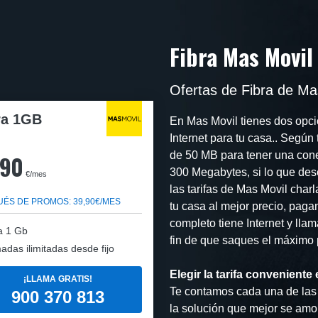
Fibra Mas Movil
Ofertas de Fibra de Ma
ra 1GB
En Mas Movil tienes dos opcio
Internet para tu casa.. Segú
de 50 MB para tener una conex
,90
300 Megabytes, si lo que des
€/mes
las tarifas de Mas Movil char
ÉS DE PROMOS: 39,90€/MES
tu casa al mejor precio, paga
completo tiene Internet y llam
a 1 Gb
fin de que saques el máximo p
adas ilimitadas desde fijo
Elegir la tarifa convenient
¡LLAMA GRATIS!
Te contamos cada una de las 
900 370 813
la solución que mejor se amol