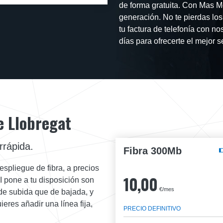
de forma gratuita. Con Mas M
generación. No te pierdas lo
tu factura de telefonía con n
días para ofrecerte el mejor se
e Llobregat
rrápida.
Fibra 300Mb
spliegue de fibra, a precios
10,00
I pone a tu disposición son
€/mes
 de subida que de bajada, y
eres añadir una línea fija,
PRECIO DEFINITIVO