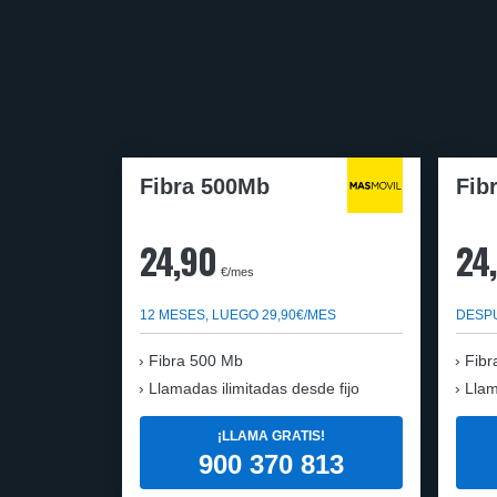
Fibra 500Mb
Fib
24,90
24
€/mes
12 MESES, LUEGO 29,90€/MES
DESPU
Fibra 500 Mb
Fibr
Llamadas ilimitadas desde fijo
Llam
¡LLAMA GRATIS!
900 370 813