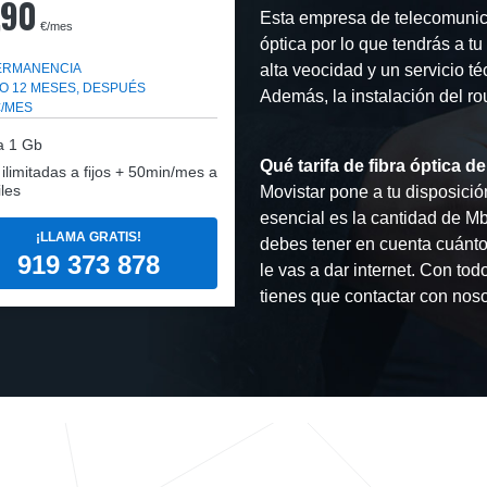
,90
Esta empresa de telecomunica
€/mes
óptica por lo que tendrás a t
PERMANENCIA
alta veocidad y un servicio t
O 12 MESES, DESPUÉS
Además, la instalación del rou
€/MES
a
1 Gb
Qué tarifa de fibra óptica de
: ilimitadas a fijos + 50min/mes a
les
Movistar pone a tu disposición
esencial es la cantidad de Mbp
¡LLAMA GRATIS!
debes tener en cuenta cuántos
919 373 878
le vas a dar internet. Con to
tienes que contactar con noso