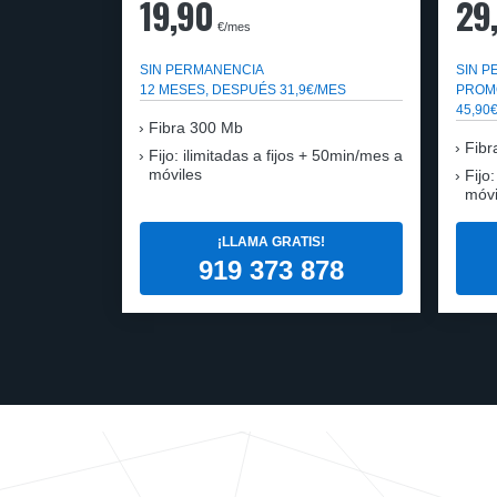
19,90
29
€/mes
SIN PERMANENCIA
SIN 
12 MESES, DESPUÉS 31,9€/MES
PROM
45,90
Fibra
300 Mb
Fibr
Fijo: ilimitadas a fijos + 50min/mes a
móviles
Fijo
móvi
¡LLAMA GRATIS!
919 373 878