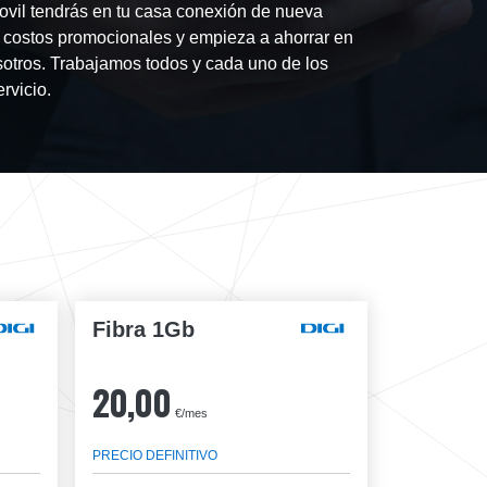
ovil tendrás en tu casa conexión de nueva
s costos promocionales y empieza a ahorrar en
osotros. Trabajamos todos y cada uno de los
rvicio.
Fibra 1Gb
20,00
€/mes
PRECIO DEFINITIVO