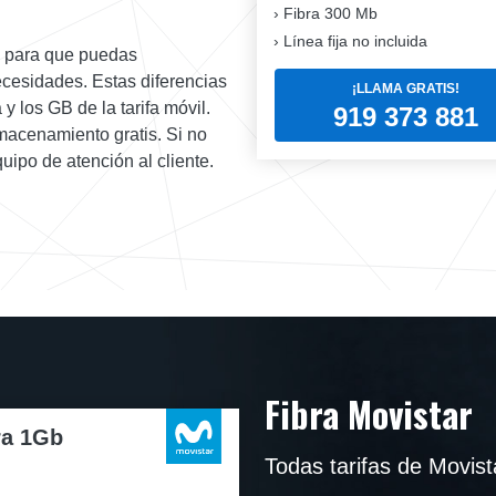
Fibra
300 Mb
Línea fija no incluida
as para que puedas
cesidades. Estas diferencias
¡LLAMA GRATIS!
y los GB de la tarifa móvil.
919 373 881
lmacenamiento gratis. Si no
quipo de atención al cliente.
Fibra Movistar
ra 1Gb
Todas tarifas de Movist