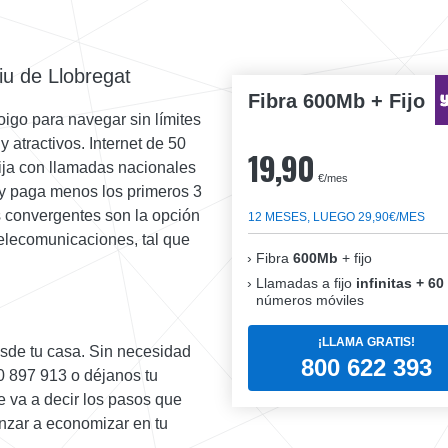
iu de Llobregat
Fibra 600Mb + Fijo
Yoigo para navegar sin límites
 atractivos. Internet de 50
19,90
ija con llamadas nacionales
€/mes
a y paga menos los primeros 3
as convergentes son la opción
12 MESES, LUEGO 29,90€/MES
elecomunicaciones, tal que
Fibra
600Mb
+ fijo
Llamadas a fijo
infinitas + 60
números móviles
¡LLAMA GRATIS!
sde tu casa. Sin necesidad
800 622 393
00 897 913 o déjanos tu
e va a decir los pasos que
nzar a economizar en tu