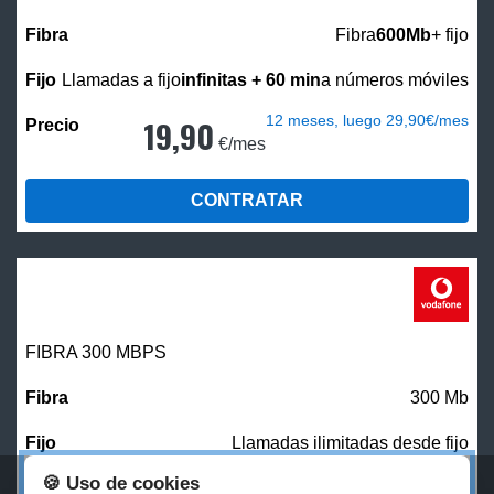
Fibra
600Mb
+ fijo
Llamadas a fijo
infinitas + 60 min
a números móviles
12 meses, luego 29,90€/mes
19,90
€/mes
CONTRATAR
FIBRA 300 MBPS
300 Mb
Llamadas ilimitadas desde fijo
🍪 Uso de cookies