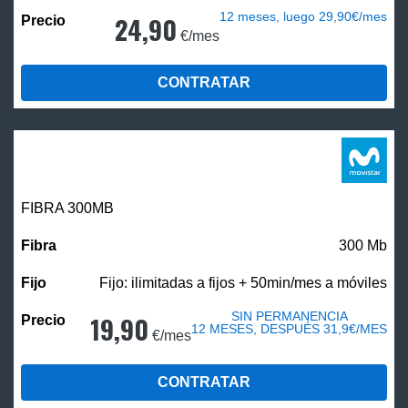
12 meses, luego 29,90€/mes
24,90
€/mes
CONTRATAR
FIBRA 300MB
300 Mb
Fijo: ilimitadas a fijos + 50min/mes a móviles
SIN PERMANENCIA
19,90
12 MESES, DESPUÉS 31,9€/MES
€/mes
CONTRATAR