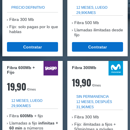
PRECIO DEFINITIVO
12 MESES, LUEGO
29,90€/MES
Fibra
300 Mb
Fibra 500 Mb
Fijo: solo pagas por lo que
Llamadas ilimitadas desde
hablas
fijo
Contratar
Contratar
Fibra 600Mb +
Fibra 300Mb
Fijo
19,90
19,90
€/mes
€/mes
SIN PERMANENCIA
12 MESES, LUEGO
12 MESES, DESPUÉS
29,90€/MES
31,9€/MES
Fibra
600Mb
+ fijo
Fibra
300 Mb
Llamadas a fijo
infinitas +
Fijo: ilimitadas a fijos +
60 min
a números
50min/mes a móviles