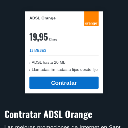
ADSL Orange
19,95
€/mes
12 MESES
ADSL hasta 20 Mb
Llamadas ilimitadas a fijos desde fijo
Contratar
Contratar ADSL Orange
Las mejores promociones de Internet en Sant