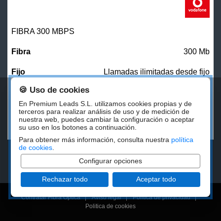
FIBRA 300 MBPS
300 Mb
Llamadas ilimitadas desde fijo
🍪 Uso de cookies
27,00
€/mes
En Premium Leads S.L. utilizamos cookies propias y de
terceros para realizar análisis de uso y de medición de
nuestra web, puedes cambiar la configuración o aceptar
CONTRATAR
su uso en los botones a continuación.
Para obtener más información, consulta nuestra
política
de cookies
.
Configurar opciones
Rechazar todo
Aceptar todo
Contratar Fibra Óptica
|
Aviso legal
|
Politica de privacidad
|
Politica de cookies