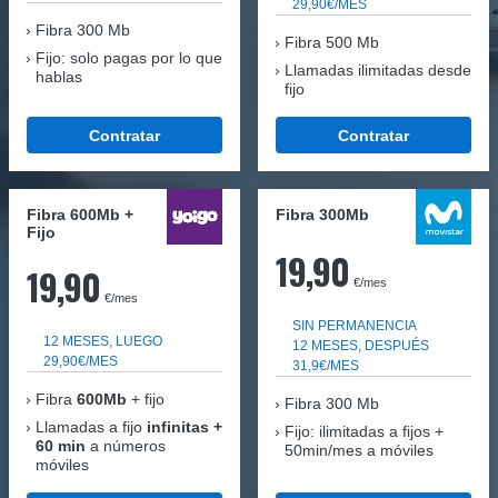
29,90€/MES
Fibra
300 Mb
Fibra 500 Mb
Fijo: solo pagas por lo que
Llamadas ilimitadas desde
hablas
fijo
Contratar
Contratar
Fibra 600Mb +
Fibra 300Mb
Fijo
19,90
19,90
€/mes
€/mes
SIN PERMANENCIA
12 MESES, LUEGO
12 MESES, DESPUÉS
29,90€/MES
31,9€/MES
Fibra
600Mb
+ fijo
Fibra
300 Mb
Llamadas a fijo
infinitas +
Fijo: ilimitadas a fijos +
60 min
a números
50min/mes a móviles
móviles