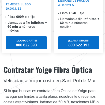
DESPUÉS DE PROMOS:
12 MESES, LUEGO
39,90€/MES
29,90€/MES
Fibra
1 Gb
+ fijo
Fibra
600Mb
+ fijo
Llamadas a fijo
infinitas +
Llamadas a fijo
infinitas +
60 min
a números
60 min
a números
móviles
móviles
¡LLAMA GRATIS!
¡LLAMA GRATIS!
800 622 393
800 622 393
Contratar Yoigo Fibra Óptica
Velocidad al mejor costo en Sant Pol de Mar
Si lo que buscas es contratar fibra Óptica de Yoigo para
navegar sin límites a tarifa plana, nosotros te ofrecemos
costes atractivísimos. Internet de 50 MB, trescientos MB o