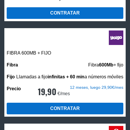
CONTRATAR
FIBRA 600MB + FIJO
Fibra
600Mb
+ fijo
Llamadas a fijo
infinitas + 60 min
a números móviles
12 meses, luego 29,90€/mes
19,90
€/mes
CONTRATAR