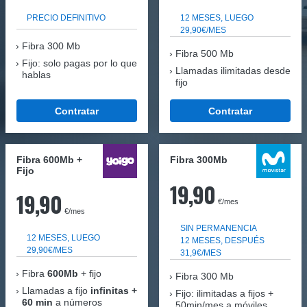
PRECIO DEFINITIVO
12 MESES, LUEGO
29,90€/MES
Fibra
300 Mb
Fibra 500 Mb
Fijo: solo pagas por lo que
Llamadas ilimitadas desde
hablas
fijo
Contratar
Contratar
Fibra 600Mb +
Fibra 300Mb
Fijo
19,90
19,90
€/mes
€/mes
SIN PERMANENCIA
12 MESES, LUEGO
12 MESES, DESPUÉS
29,90€/MES
31,9€/MES
Fibra
600Mb
+ fijo
Fibra
300 Mb
Llamadas a fijo
infinitas +
Fijo: ilimitadas a fijos +
60 min
a números
50min/mes a móviles