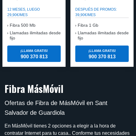
12 MESES, LUEGO
DESPUÉS DE PROMOS:
29,90€/MES
39,90€/MES
Fibra 500 Mb
Fibra 1 Gb
Llamadas ilimitadas desde
Llamadas ilimitadas desde
fijo
fijo
¡LLAMA GRATIS!
¡LLAMA GRATIS!
900 370 813
900 370 813
Fibra MásMóvil
Ofertas de Fibra de MásMóvil en Sant
Salvador de Guardiola
En MásMóvil tienes 2 opciones a elegir a la hora de
contratar Internet para tu casa.. Conforme tus necesidades