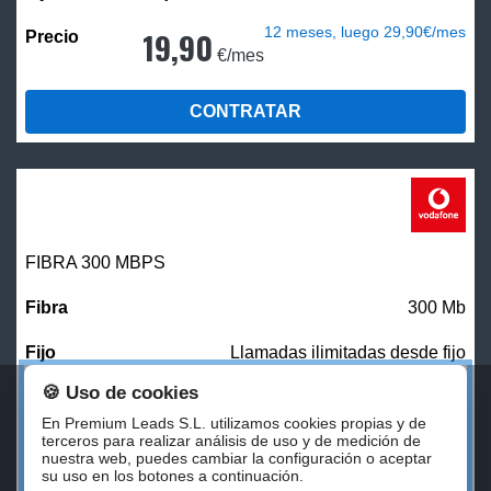
12 meses, luego 29,90€/mes
19,90
€/mes
CONTRATAR
FIBRA 300 MBPS
300 Mb
Llamadas ilimitadas desde fijo
🍪 Uso de cookies
27,00
€/mes
En Premium Leads S.L. utilizamos cookies propias y de
terceros para realizar análisis de uso y de medición de
nuestra web, puedes cambiar la configuración o aceptar
CONTRATAR
su uso en los botones a continuación.