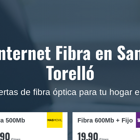
nternet Fibra en Sa
Torelló
rtas de fibra óptica para tu hogar e
ra
500Mb
Fibra 600Mb + Fijo
,90
19,90
€/mes
€/mes