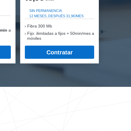
SIN PERMANENCIA
12 MESES, DESPUÉS 31,9€/MES
Fibra
300 Mb
 min
a
Fijo: ilimitadas a fijos + 50min/mes a
móviles
Contratar