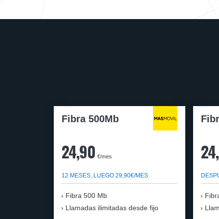
Fibra 500Mb
Fib
24,90
24
€/mes
12 MESES, LUEGO 29,90€/MES
DESPU
Fibra 500 Mb
Fibr
Llamadas ilimitadas desde fijo
Llam