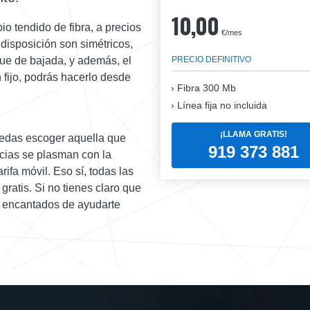
10,00
o tendido de fibra, a precios
€/mes
disposición son simétricos,
PRECIO DEFINITIVO
que de bajada, y además, el
n fijo, podrás hacerlo desde
Fibra
300 Mb
Línea fija no incluida
¡LLAMA GRATIS!
uedas escoger aquella que
919 373 881
ncias se plasman con la
rifa móvil. Eso sí, todas las
ratis. Si no tienes claro que
os encantados de ayudarte