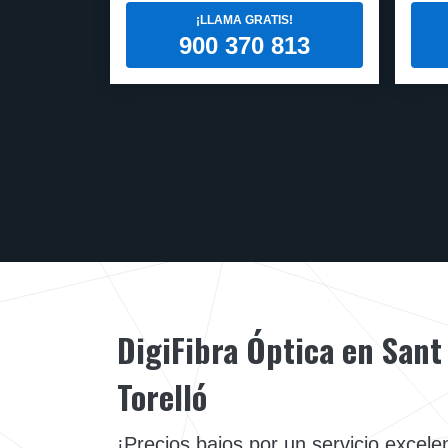
¡LLAMA GRATIS!
900 370 813
DigiFibra Óptica en Sant
Torelló
¡Precios bajos por un servicio excele