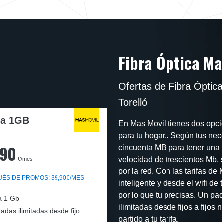
Fibra Óptica Ma
Ofertas de Fibra Óptic
Torelló
ra 1GB
En Mas Movil tienes dos opcio
para tu hogar.. Según tus ne
,90
cincuenta MB para tener una 
velocidad de trescientos Mb,
€/mes
por la red. Con las tarifas d
ÉS DE PROMOS: 39,90€/MES
inteligente y desde el wifi d
por lo que tu precisas. Un pa
a 1 Gb
ilimitadas desde fijos a fijo
adas ilimitadas desde fijo
partido a tu tarifa.