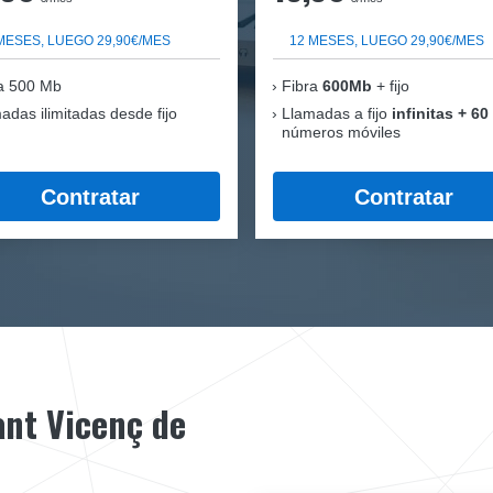
MESES, LUEGO 29,90€/MES
12 MESES, LUEGO 29,90€/MES
a 500 Mb
Fibra
600Mb
+ fijo
adas ilimitadas desde fijo
Llamadas a fijo
infinitas + 60
números móviles
Contratar
Contratar
ant Vicenç de