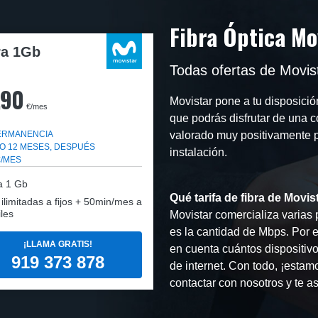
Fibra Óptica Mo
ra 1Gb
Todas ofertas de Movist
,90
Movistar pone a tu disposición
€/mes
que podrás disfrutar de una c
PERMANENCIA
valorado muy positivamente p
O 12 MESES, DESPUÉS
instalación.
€/MES
a
1 Gb
Qué tarifa de fibra de Movist
: ilimitadas a fijos + 50min/mes a
les
Movistar comercializa varias 
es la cantidad de Mbps. Por es
¡LLAMA GRATIS!
en cuenta cuántos dispositivo
919 373 878
de internet. Con todo, ¡estam
contactar con nosotros y te a