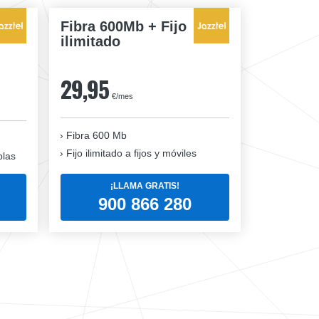
Fibra 600Mb + Fijo
ilimitado
29,95
€/mes
Fibra 600 Mb
Fijo ilimitado a fijos y móviles
blas
¡LLAMA GRATIS!
900 866 280