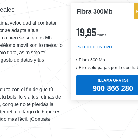
reales
Fibra 300Mb
ima velocidad al contratar
19,95
or se adapta a tus
€/mes
b o bien seiscientos Mb
eléfono móvil son lo mejor, lo
PRECIO DEFINITIVO
olo fibra, asimismo te
Fibra
300 Mb
gasto de datos y tus
Fijo: solo pagas por lo que ha
¡LLAMA GRATIS!
900 866 280
uita con el fin de que tú
u bolsillo y a tus rutinas de
, conque no te pierdas la
ernet a lo largo de 6 meses.
ido más fácil. ¡Contrata