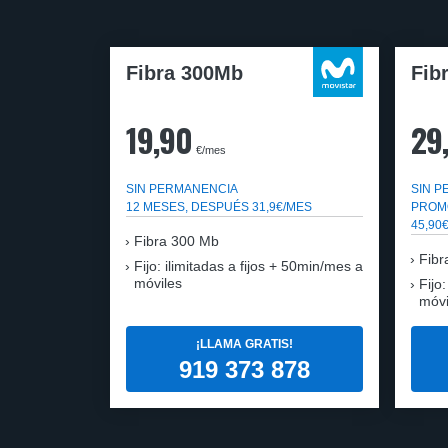
Fibra 300Mb
Fib
19,90
29
€/mes
SIN PERMANENCIA
SIN 
12 MESES, DESPUÉS 31,9€/MES
PROM
45,90
Fibra
300 Mb
Fibr
Fijo: ilimitadas a fijos + 50min/mes a
móviles
Fijo
móvi
¡LLAMA GRATIS!
919 373 878