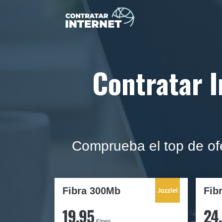
Contratar I
Comprueba el top de ofe
Fibra 300Mb
Fib
19,95
24
€/mes