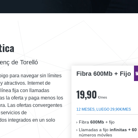
tica
enç de Torelló
Fibra 600Mb + Fijo
oigo para navegar sin límites
 atractivos. Internet de
19,90
línea fija con llamadas
das la oferta y paga menos los
€/mes
ura. Las ofertas convergentes
12 MESES, LUEGO 29,90€/MES
servicios de
dos integrados en un solo
Fibra
600Mb
+ fijo
Llamadas a fijo
infinitas + 60
números móviles