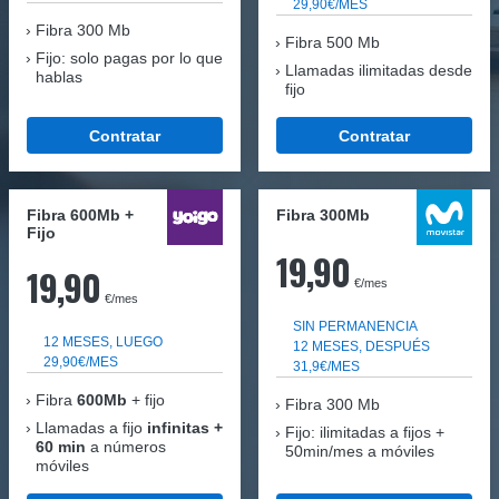
29,90€/MES
Fibra
300 Mb
Fibra 500 Mb
Fijo: solo pagas por lo que
Llamadas ilimitadas desde
hablas
fijo
Contratar
Contratar
Fibra 600Mb +
Fibra 300Mb
Fijo
19,90
19,90
€/mes
€/mes
SIN PERMANENCIA
12 MESES, LUEGO
12 MESES, DESPUÉS
29,90€/MES
31,9€/MES
Fibra
600Mb
+ fijo
Fibra
300 Mb
Llamadas a fijo
infinitas +
Fijo: ilimitadas a fijos +
60 min
a números
50min/mes a móviles
móviles