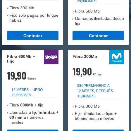
29,90€/MES
Fibra
300 Mb
Fibra 500 Mb
Fijo: solo pagas por lo que
Llamadas ilimitadas desde
hablas
fijo
Contratar
Contratar
Fibra 600Mb +
Fibra 300Mb
Fijo
19,90
19,90
€/mes
€/mes
SIN PERMANENCIA
12 MESES, LUEGO
12 MESES, DESPUÉS
29,90€/MES
31,9€/MES
Fibra
600Mb
+ fijo
Fibra
300 Mb
Llamadas a fijo
infinitas +
Fijo: ilimitadas a fijos +
60 min
a números
50min/mes a móviles
móviles