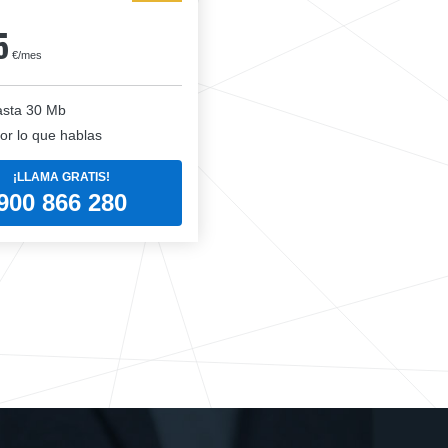
5
€/mes
sta 30 Mb
or lo que hablas
¡LLAMA GRATIS!
900 866 280