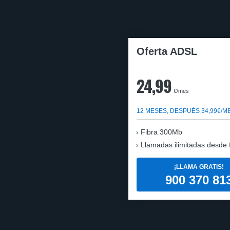
Oferta ADSL
24,99
€/mes
12 MESES, DESPUÉS 34,99€/M
Fibra 300Mb
Llamadas ilimitadas desde fi
¡LLAMA GRATIS!
900 370 81