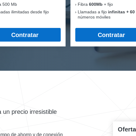
a 500 Mb
Fibra
600Mb
+ fijo
adas ilimitadas desde fijo
Llamadas a fijo
infinitas + 60
números móviles
Contratar
Contratar
un precio irresistible
Ofert
iempo de ahorro y de conexión