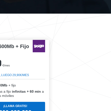
600Mb + Fijo
0
€/mes
, LUEGO 29,90€/MES
00Mb
+ fijo
s a fijo
infinitas + 60 min
a
 móviles
¡LLAMA GRATIS!