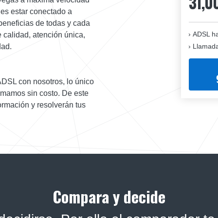
31,0
des estar conectado a
beneficias de todas y cada
ADSL ha
e calidad, atención única,
Llamadas
dad.
 ADSL con nosotros, lo único
amamos sin costo. De este
ormación y resolverán tus
Compara y decide