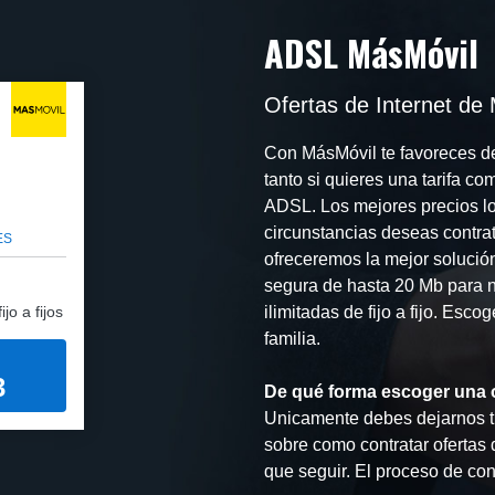
ADSL MásMóvil
Ofertas de Internet de 
Con MásMóvil te favoreces de
tanto si quieres una tarifa c
ADSL. Los mejores precios lo
circunstancias deseas contrat
ES
ofreceremos la mejor solució
segura de hasta 20 Mb para na
jo a fijos
ilimitadas de fijo a fijo. Esco
familia.
3
De qué forma escoger una 
Unicamente debes dejarnos tu
sobre como contratar ofertas
que seguir. El proceso de con