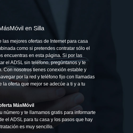
MásMóvil en Silla
 las mejores ofertas de Internet para casa
ombinada como si pretendes contratar sólo el
s encuentras en esta página. Si por las
ar el ADSL sin teléfono, pregúntanos y te
n. Con nosotros tienes conexión estable y
vegar por la red y teléfono fijo con llamadas
ge la oferta que mejor se adecúe a ti y a tu
oferta MásMóvil
 número y te llamamos gratis para informarte
 de el ADSL para tu casa y los pasos que hay
tratación es muy sencillo.