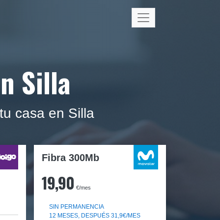
n Silla
tu casa en Silla
Fibra 300Mb
19,90
€/mes
SIN PERMANENCIA
12 MESES, DESPUÉS 31,9€/MES