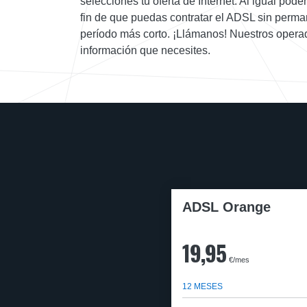
selecciones tu oferta de Internet. Al igual pod
fin de que puedas contratar el ADSL sin perman
período más corto. ¡Llámanos! Nuestros operad
información que necesites.
ADSL Orange
19,95
€/mes
12 MESES