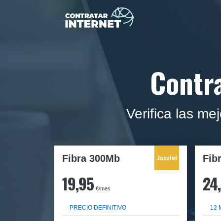
Contra
Verifica las me
Fibra 300Mb
Fib
19,95
24
€/mes
PRECIO DEFINITIVO
12 