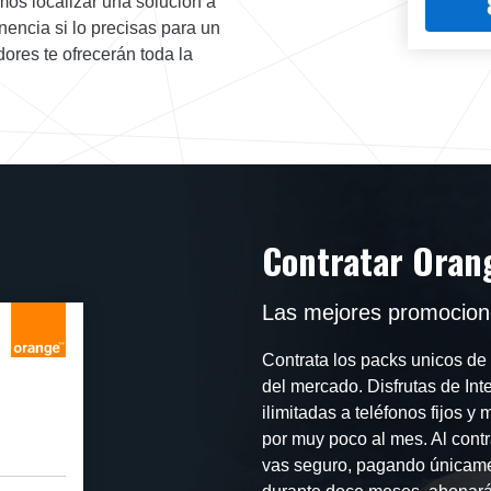
emos localizar una solución a
encia si lo precisas para un
ores te ofrecerán toda la
Contratar Oran
Las mejores promocione
Contrata los packs unicos de 
del mercado. Disfrutas de Inte
ilimitadas a teléfonos fijos y
por muy poco al mes. Al contr
vas seguro, pagando únicamen