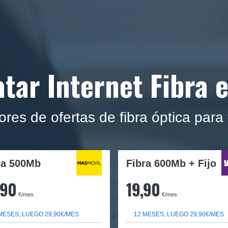
tar Internet Fibra e
jores de ofertas de fibra óptica para 
ra
500Mb
Fibra 600Mb + Fijo
,90
19,90
€/mes
€/mes
MESES, LUEGO 29,90€/MES
12 MESES, LUEGO 29,90€/MES