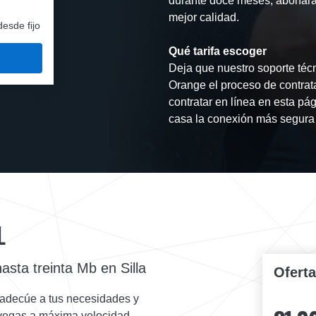
durante doce meses, abonarás
mejor calidad.
desde fijo
Qué tarifa escoger
Deja que nuestro soporte técn
Orange el proceso de contrat
contratar en línea en esta pág
casa la conexión más segura 
L
asta treinta Mb en Silla
Ofert
 adecúe a tus necesidades y
navegas a máxima velocidad