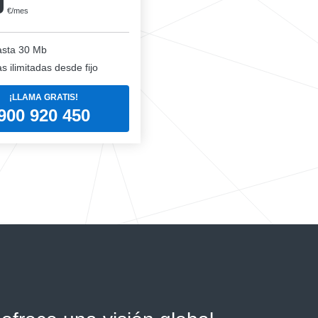
0
€/mes
sta 30 Mb
 ilimitadas desde fijo
¡LLAMA GRATIS!
900 920 450