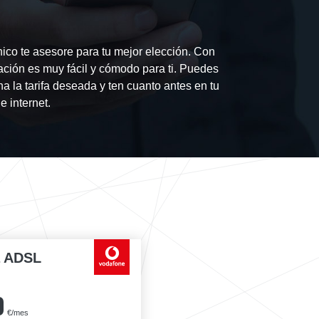
ico te asesore para tu mejor elección. Con
ación es muy fácil y cómodo para ti. Puedes
na la tarifa deseada y ten cuanto antes en tu
e internet.
a ADSL
0
€/mes