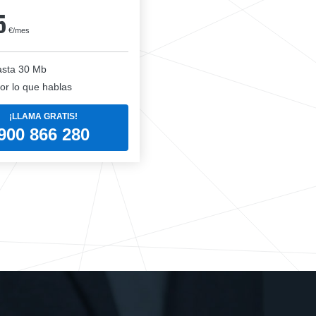
5
€/mes
sta 30 Mb
or lo que hablas
¡LLAMA GRATIS!
900 866 280