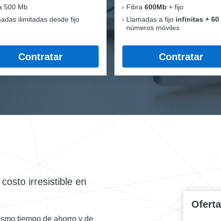
a 500 Mb
Fibra
600Mb
+ fijo
adas ilimitadas desde fijo
Llamadas a fijo
infinitas + 60
números móviles
Contratar
Contratar
osto irresistible en
Ofert
mismo tiempo de ahorro y de