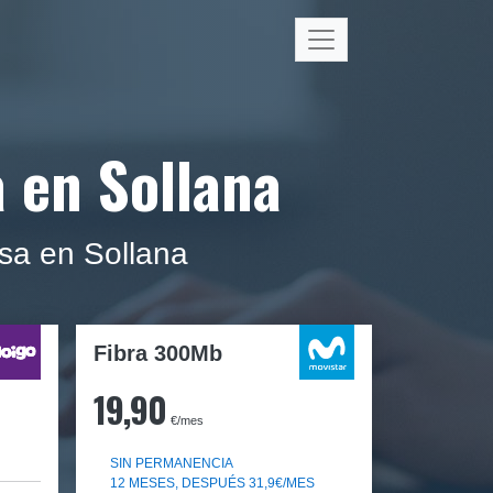
a en Sollana
asa en Sollana
Fibra 300Mb
19,90
€/mes
SIN PERMANENCIA
12 MESES, DESPUÉS 31,9€/MES