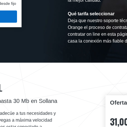
la mejor calidad.
desde fijo
Qué tarifa seleccionar
Deja que nuestro soporte técn
Orange el proceso de contrat
contratar on line en esta pági
casa la conexión más fiable d
L
hasta 30 Mb en Sollana
Ofert
 adecúe a tus necesidades y
31,0
navegas a máxima velocidad
des estar conectado a