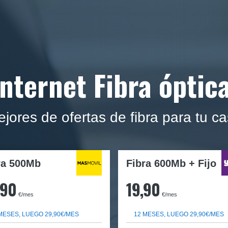
nternet Fibra óptic
mejores de ofertas de fibra para tu c
ra
500Mb
Fibra 600Mb + Fijo
,90
19,90
€/mes
€/mes
MESES, LUEGO 29,90€/MES
12 MESES, LUEGO 29,90€/MES