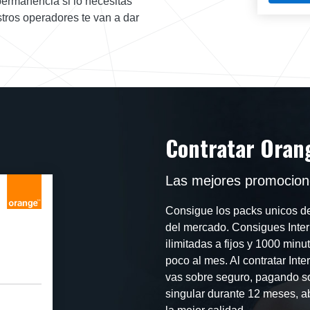
permanencia si lo necesitas
tros operadores te van a dar
Contratar Oran
Las mejores promocione
Consigue los packs unicos de
del mercado. Consigues Intern
ilimitadas a fijos y 1000 min
poco al mes. Al contratar Int
vas sobre seguro, pagando so
singular durante 12 meses, a