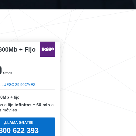
600Mb + Fijo
0
€/mes
, LUEGO 29,90€/MES
00Mb
+ fijo
s a fijo
infinitas + 60 min
a
 móviles
¡LLAMA GRATIS!
800 622 393