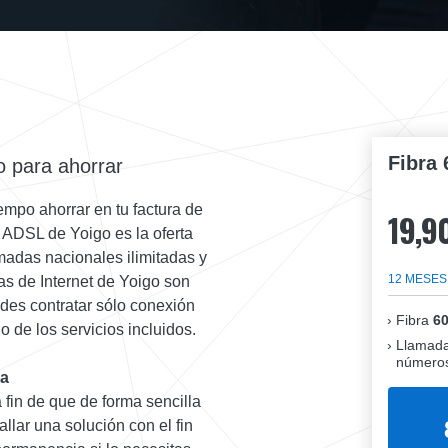
Fibra 
o para ahorrar
iempo ahorrar en tu factura de
19,9
e ADSL de Yoigo es la oferta
madas nacionales ilimitadas y
12 MESES
fas de Internet de Yoigo son
ndes contratar sólo conexión
Fibra
6
 de los servicios incluidos.
Llamada
números
da
fin de que de forma sencilla
llar una solución con el fin