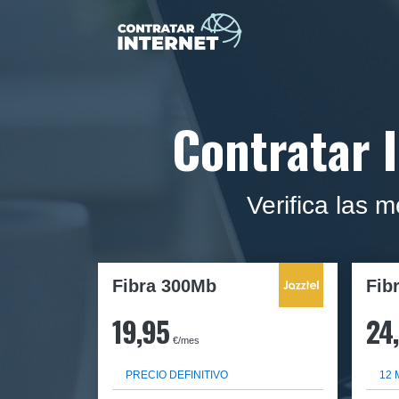
Contratar I
Verifica las 
Fibra 300Mb
Fib
19,95
24
€/mes
PRECIO DEFINITIVO
12 