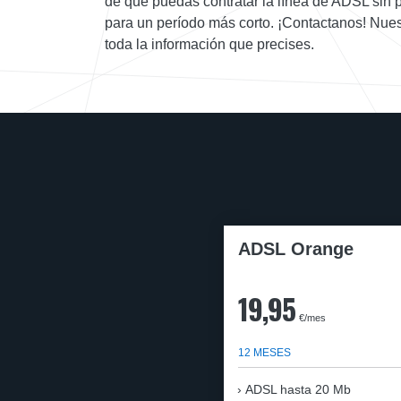
de que puedas contratar la línea de ADSL sin 
para un período más corto. ¡Contactanos! Nues
toda la información que precises.
ADSL Orange
19,95
€/mes
12 MESES
ADSL hasta 20 Mb