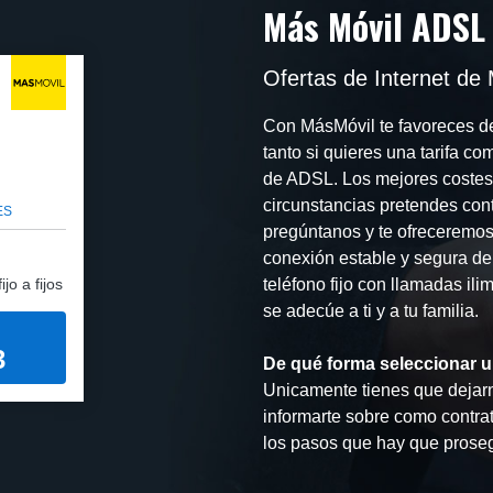
Más Móvil ADSL
Ofertas de Internet de
Con MásMóvil te favoreces de
tanto si quieres una tarifa c
de ADSL. Los mejores costes 
circunstancias pretendes cont
ES
pregúntanos y te ofreceremos
conexión estable y segura de
jo a fijos
teléfono fijo con llamadas ilim
se adecúe a ti y a tu familia.
3
De qué forma seleccionar u
Unicamente tienes que dejarn
informarte sobre como contrat
los pasos que hay que prosegu