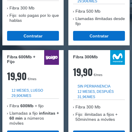
29,90€/MES
Fibra
300 Mb
Fibra 500 Mb
Fijo: solo pagas por lo que
Llamadas ilimitadas desde
hablas
fijo
Contratar
Contratar
Fibra 600Mb +
Fibra 300Mb
Fijo
19,90
19,90
€/mes
€/mes
SIN PERMANENCIA
12 MESES, LUEGO
12 MESES, DESPUÉS
29,90€/MES
31,9€/MES
Fibra
600Mb
+ fijo
Fibra
300 Mb
Llamadas a fijo
infinitas +
Fijo: ilimitadas a fijos +
60 min
a números
50min/mes a móviles
móviles