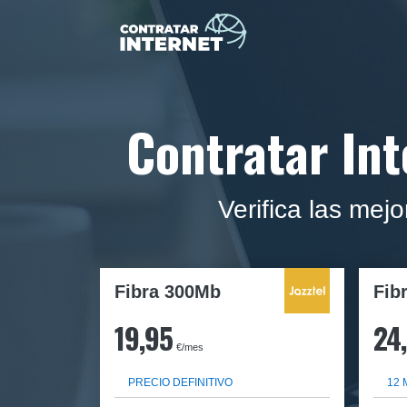
Contratar Int
Verifica las mej
Fibra 300Mb
Fib
19,95
24
€/mes
PRECIO DEFINITIVO
12 