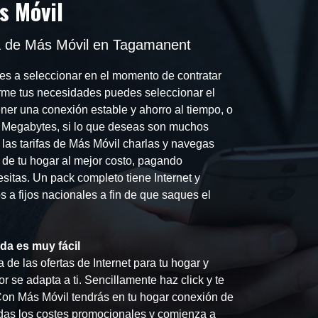
s Móvil
ca de Más Móvil en Tagamanent
es a seleccionar en el momento de contratar
forme tus necesidades puedes seleccionar el
ner una conexión estable y ahorro al tiempo, o
s Megabytes, si lo que deseas son muchos
 las tarifas de Más Móvil charlas y navegas
i de tu hogar al mejor costo, pagando
sitas. Un pack completo tiene Internet y
s a fijos nacionales a fin de que saques el
ada es muy fácil
de las ofertas de Internet para tu hogar y
r se adapta a ti. Sencillamente haz click y te
Con Más Móvil tendrás en tu hogar conexión de
das los costes promocionales y comienza a