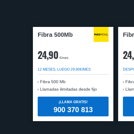
Fibra 500Mb
Fib
24,90
24
€/mes
12 MESES, LUEGO 29,90€/MES
DESPU
Fibra 500 Mb
Fibr
Llamadas ilimitadas desde fijo
Llam
¡LLAMA GRATIS!
900 370 813