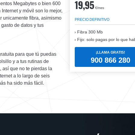
19,95
ientos Megabytes o bien 600
€/mes
Internet y móvil son lo mejor,
tar unicamente fibra, asimismo
PRECIO DEFINITIVO
 gasto de datos y tus
Fibra
300 Mb
Fijo: solo pagas por lo que ha
¡LLAMA GRATIS!
ratuita para que tú puedas
900 866 280
sillo y a tus rutinas de
 así que no te pierdas la
rnet a lo largo de seis
ás ha sido más fácil.