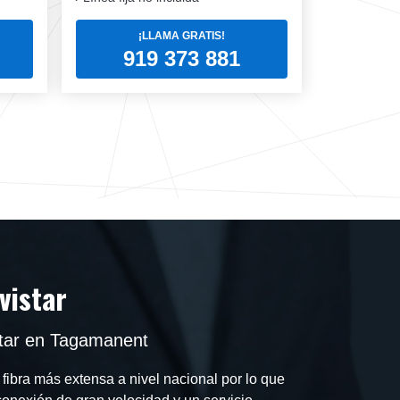
¡LLAMA GRATIS!
919 373 881
vistar
star en Tagamanent
 fibra más extensa a nivel nacional por lo que