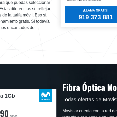
para que puedas seleccionar
stas diferencias se reflejan
¡LLAMA GRATIS!
de la tarifa móvil. Eso sí,
919 373 881
namiento gratis. Si todavía
emos encantados de
Fibra Óptica Mo
ra 1Gb
Todas ofertas de Movi
,90
Movistar cuenta con la red de
€/mes