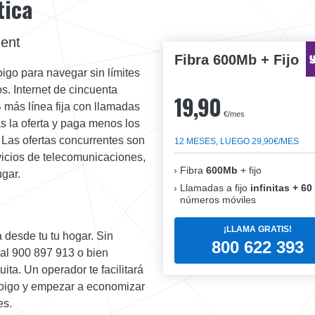
tica
nent
Fibra 600Mb + Fijo
oigo para navegar sin límites
os. Internet de cincuenta
19,90
 más línea fija con llamadas
€/mes
as la oferta y paga menos los
. Las ofertas concurrentes son
12 MESES, LUEGO 29,90€/MES
vicios de telecomunicaciones,
Fibra
600Mb
+ fijo
ugar.
Llamadas a fijo
infinitas + 60
números móviles
¡LLAMA GRATIS!
 desde tu tu hogar. Sin
800 622 393
 al 900 897 913 o bien
ta. Un operador te facilitará
 Yoigo y empezar a economizar
es.