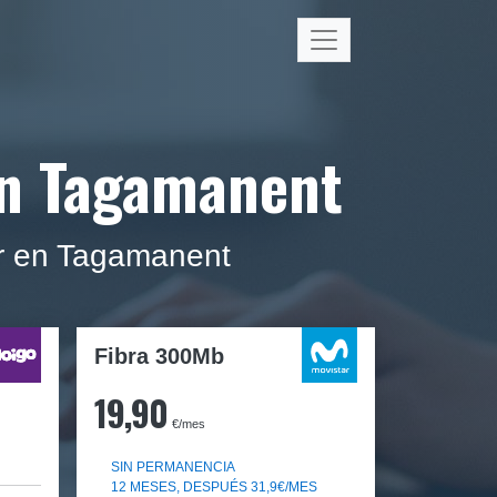
 en Tagamanent
gar en Tagamanent
Fibra 300Mb
19,90
€/mes
SIN PERMANENCIA
12 MESES, DESPUÉS 31,9€/MES