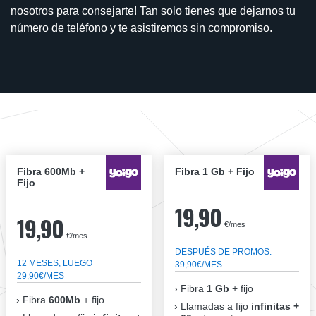
nosotros para consejarte! Tan solo tienes que dejarnos tu
número de teléfono y te asistiremos sin compromiso.
Fibra 600Mb +
Fibra 1 Gb + Fijo
Fijo
19,90
19,90
€/mes
€/mes
DESPUÉS DE PROMOS:
12 MESES, LUEGO
39,90€/MES
29,90€/MES
Fibra
1 Gb
+ fijo
Fibra
600Mb
+ fijo
Llamadas a fijo
infinitas +