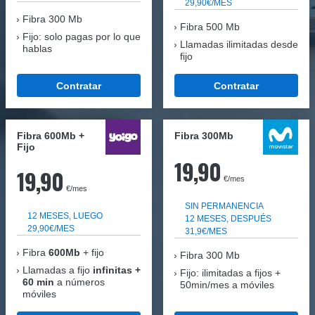
29,90€/MES
Fibra
300 Mb
Fibra 500 Mb
Fijo: solo pagas por lo que
Llamadas ilimitadas desde
hablas
fijo
Contratar
Contratar
Fibra 600Mb +
Fibra 300Mb
Fijo
19,90
19,90
€/mes
€/mes
SIN PERMANENCIA
12 MESES, LUEGO
12 MESES, DESPUÉS
29,90€/MES
31,9€/MES
Fibra
600Mb
+ fijo
Fibra
300 Mb
Llamadas a fijo
infinitas +
Fijo: ilimitadas a fijos +
60 min
a números
50min/mes a móviles
móviles