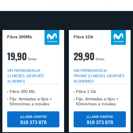
Fibra 300Mb
Fibra 1Gb
19,90
29,90
€/mes
€/mes
SIN PERMANENCIA
SIN PERMANENCIA
12 MESES, DESPUÉS
PROMO 12 MESES, DESPUÉS
31,9€/MES
45,90€/MES
Fibra
300 Mb
Fibra
1 Gb
Fijo: ilimitadas a fijos +
Fijo: ilimitadas a fijos +
50min/mes a móviles
50min/mes a móviles
¡LLAMA GRATIS!
¡LLAMA GRATIS!
919 373 878
919 373 878