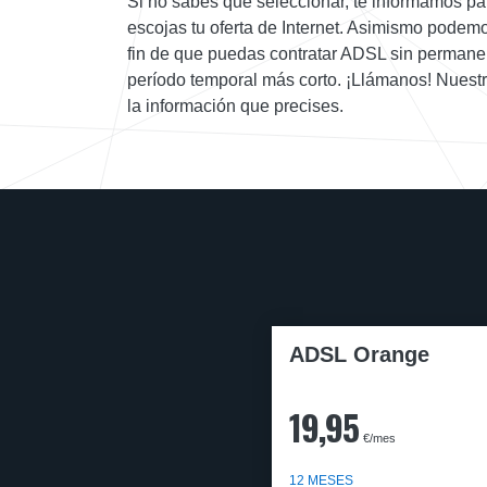
Si no sabes que seleccionar, te informamos pa
escojas tu oferta de Internet. Asimismo podem
fin de que puedas contratar ADSL sin permanen
período temporal más corto. ¡Llámanos! Nuest
la información que precises.
ADSL Orange
19,95
€/mes
12 MESES