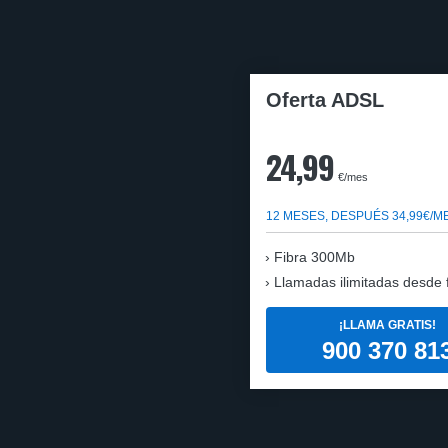
Oferta ADSL
24,99
€/mes
12 MESES, DESPUÉS 34,99€/M
Fibra 300Mb
Llamadas ilimitadas desde fi
¡LLAMA GRATIS!
900 370 81