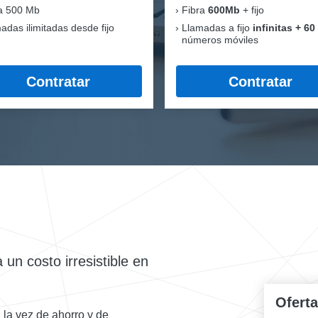
a 500 Mb
Fibra
600Mb
+ fijo
adas ilimitadas desde fijo
Llamadas a fijo
infinitas + 60
números móviles
Contratar
Contratar
un costo irresistible en
Ofert
 la vez de ahorro y de