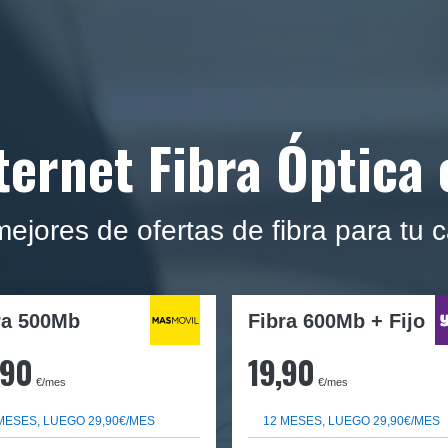
ernet Fibra Óptica 
jores de ofertas de fibra para tu ca
ra
500Mb
Fibra 600Mb + Fijo
,90
19,90
€/mes
€/mes
MESES, LUEGO 29,90€/MES
12 MESES, LUEGO 29,90€/MES