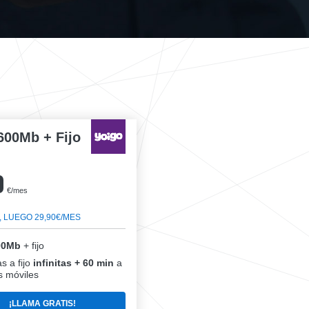
600Mb + Fijo
0
€/mes
, LUEGO 29,90€/MES
00Mb
+ fijo
s a fijo
infinitas + 60 min
a
 móviles
¡LLAMA GRATIS!