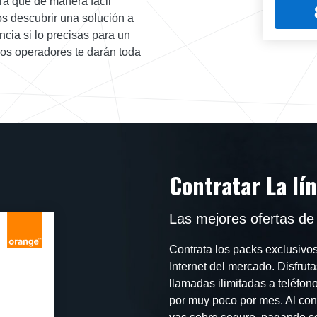
ra que de manera fácil
os descubrir una solución a
cia si lo precisas para un
ros operadores te darán toda
Contratar La lí
Las mejores ofertas de I
Contrata los packs exclusivos
Internet del mercado. Disfruta
llamadas ilimitadas a teléfon
por muy poco por mes. Al con