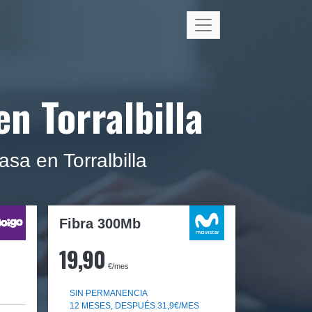
en Torralbilla
sa en Torralbilla
Fibra 300Mb
19,90
€/mes
SIN PERMANENCIA
12 MESES, DESPUÉS 31,9€/MES