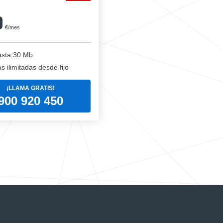
0
€/mes
sta 30 Mb
 ilimitadas desde fijo
¡LLAMA GRATIS!
900 920 450