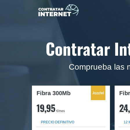
Contratar Int
Comprueba las me
Fibra 300Mb
Fib
19,95
24
€/mes
PRECIO DEFINITIVO
12 