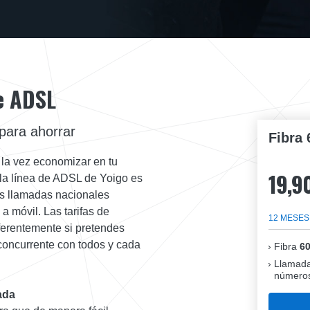
de ADSL
 para ahorrar
Fibra 
a la vez economizar en tu
19,9
 la línea de ADSL de Yoigo es
ás llamadas nacionales
 a móvil. Las tarifas de
12 MESES
iferentemente si pretendes
concurrente con todos y cada
Fibra
6
Llamada
números
ada