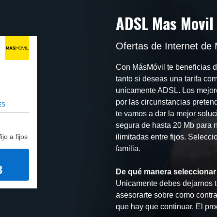
ADSL Mas Movil
Ofertas de Internet de 
Con MásMóvil te beneficias de
tanto si deseas una tarifa co
unicamente ADSL. Los mejores
por las circunstancias preten
ES
te vamos a dar la mejor soluc
segura de hasta 20 Mb para na
jo a fijos
ilimitadas entre fijos. Selecci
familia.
3
De qué manera seleccionar 
Unicamente debes dejarnos tu
asesorarte sobre como contra
que hay que continuar. El pro