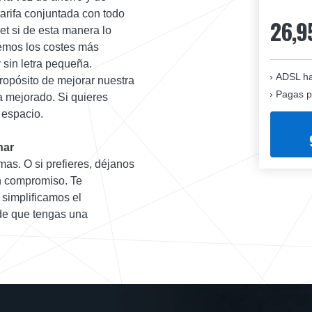
arifa conjuntada con todo
26,9
et si de esta manera lo
cemos los costes más
y sin letra pequeña.
ADSL ha
ropósito de mejorar nuestra
Pagas p
ua mejorado. Si quieres
 espacio.
nar
mas. O si prefieres, déjanos
in compromiso. Te
 simplificamos el
 de que tengas una