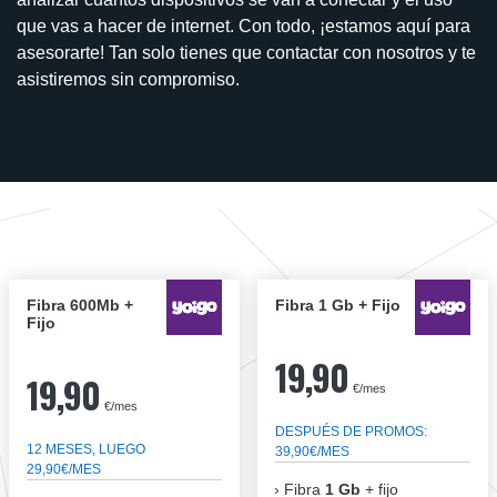
que vas a hacer de internet. Con todo, ¡estamos aquí para
asesorarte! Tan solo tienes que contactar con nosotros y te
asistiremos sin compromiso.
Fibra 600Mb +
Fibra 1 Gb + Fijo
Fijo
19,90
19,90
€/mes
€/mes
DESPUÉS DE PROMOS:
12 MESES, LUEGO
39,90€/MES
29,90€/MES
Fibra
1 Gb
+ fijo