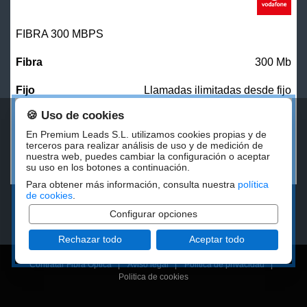
FIBRA 300 MBPS
300 Mb
Llamadas ilimitadas desde fijo
🍪 Uso de cookies
27,00
€/mes
En Premium Leads S.L. utilizamos cookies propias y de
terceros para realizar análisis de uso y de medición de
nuestra web, puedes cambiar la configuración o aceptar
CONTRATAR
su uso en los botones a continuación.
Para obtener más información, consulta nuestra
política
de cookies
.
Configurar opciones
Rechazar todo
Aceptar todo
Contratar Fibra Óptica
|
Aviso legal
|
Politica de privacidad
|
Politica de cookies