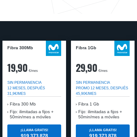
Fibra 300Mb
Fibra 1Gb
19,90
29,90
€/mes
€/mes
SIN PERMANENCIA
SIN PERMANENCIA
12 MESES, DESPUÉS
PROMO 12 MESES, DESPUÉS
31,9€/MES
45,90€/MES
Fibra
300 Mb
Fibra
1 Gb
Fijo: ilimitadas a fijos +
Fijo: ilimitadas a fijos +
50min/mes a móviles
50min/mes a móviles
¡LLAMA GRATIS!
¡LLAMA GRATIS!
919 373 878
919 373 878