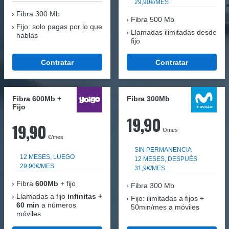
29,90€/MES
Fibra
300 Mb
Fibra 500 Mb
Fijo: solo pagas por lo que
Llamadas ilimitadas desde
hablas
fijo
Contratar
Contratar
Fibra 600Mb +
Fibra 300Mb
Fijo
19,90
19,90
€/mes
€/mes
SIN PERMANENCIA
12 MESES, LUEGO
12 MESES, DESPUÉS
29,90€/MES
31,9€/MES
Fibra
600Mb
+ fijo
Fibra
300 Mb
Llamadas a fijo
infinitas +
Fijo: ilimitadas a fijos +
60 min
a números
50min/mes a móviles
móviles