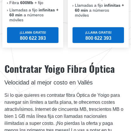
Fibra
600Mb
+ fijo
Llamadas a fijo
infinitas +
Llamadas a fijo
infinitas +
60 min
a números
60 min
a números
móviles
móviles
¡LLAMA GRATIS!
¡LLAMA GRATIS!
800 622 393
800 622 393
Contratar Yoigo Fibra Óptica
Velocidad al mejor costo en Vallés
Si lo que quieres es contratar fibra Óptica de Yoigo para
navegar sin límites a tarifa plana, te ofrecemos costes
atractivísimos. Internet de cincuenta MB, trescientos MB o
bien 1 GB más línea fija con llamadas nacionales
ilimitadas a super costo. ¡No pierdas la oferta y paga
menos los primeros tres meses! Lo vas a notar en tu