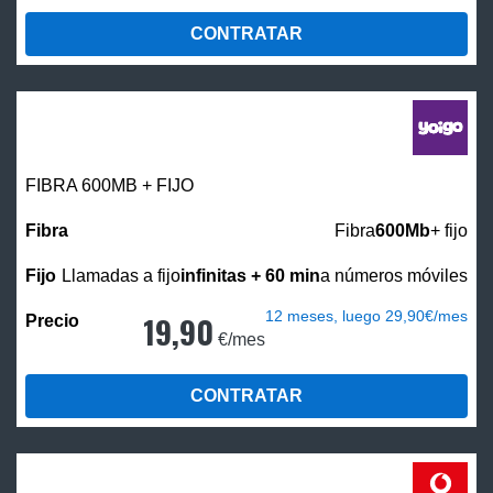
CONTRATAR
FIBRA 600MB + FIJO
Fibra
600Mb
+ fijo
Llamadas a fijo
infinitas + 60 min
a números móviles
12 meses, luego 29,90€/mes
19,90
€/mes
CONTRATAR