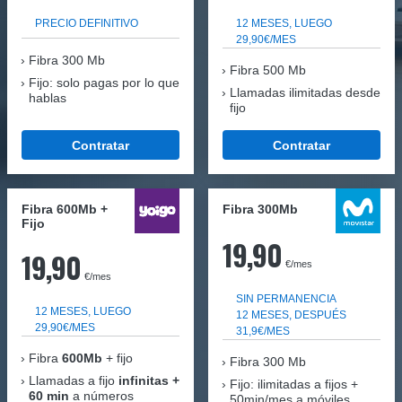
PRECIO DEFINITIVO
12 MESES, LUEGO
29,90€/MES
Fibra
300 Mb
Fibra 500 Mb
Fijo: solo pagas por lo que
Llamadas ilimitadas desde
hablas
fijo
Contratar
Contratar
Fibra 600Mb +
Fibra 300Mb
Fijo
19,90
19,90
€/mes
€/mes
SIN PERMANENCIA
12 MESES, LUEGO
12 MESES, DESPUÉS
29,90€/MES
31,9€/MES
Fibra
600Mb
+ fijo
Fibra
300 Mb
Llamadas a fijo
infinitas +
Fijo: ilimitadas a fijos +
60 min
a números
50min/mes a móviles