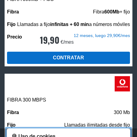
Fibra
600Mb
+ fijo
Llamadas a fijo
infinitas + 60 min
a números móviles
12 meses, luego 29,90€/mes
19,90
€/mes
CONTRATAR
FIBRA 300 MBPS
300 Mb
Llamadas ilimitadas desde fijo
🍪 Uso de cookies