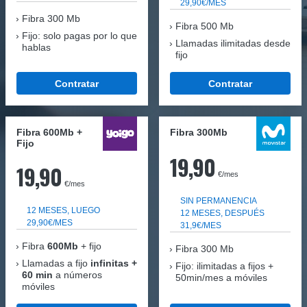
29,90€/MES
Fibra
300 Mb
Fibra 500 Mb
Fijo: solo pagas por lo que
Llamadas ilimitadas desde
hablas
fijo
Contratar
Contratar
Fibra 600Mb +
Fibra 300Mb
Fijo
19,90
19,90
€/mes
€/mes
SIN PERMANENCIA
12 MESES, LUEGO
12 MESES, DESPUÉS
29,90€/MES
31,9€/MES
Fibra
600Mb
+ fijo
Fibra
300 Mb
Llamadas a fijo
infinitas +
Fijo: ilimitadas a fijos +
60 min
a números
50min/mes a móviles
móviles