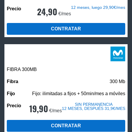
12 meses, luego 29,90€/mes
24,90
€/mes
CONTRATAR
FIBRA 300MB
300 Mb
Fijo: ilimitadas a fijos + 50min/mes a móviles
SIN PERMANENCIA
19,90
12 MESES, DESPUÉS 31,9€/MES
€/mes
CONTRATAR