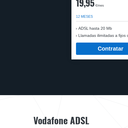
19,95
€/mes
12 MESES
ADSL hasta 20 Mb
Llamadas ilimitadas a fijos 
Contratar
Vodafone ADSL