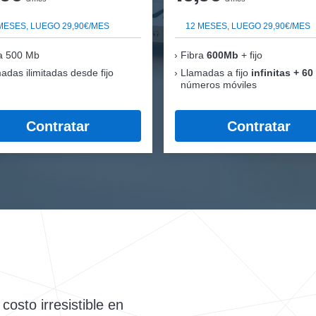
MESES, LUEGO 29,90€/MES
12 MESES, LUEGO 29,90€/MES
a 500 Mb
Fibra
600Mb
+ fijo
adas ilimitadas desde fijo
Llamadas a fijo
infinitas + 60
números móviles
Contratar
Contratar
osto irresistible en