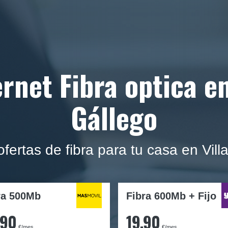
rnet Fibra optica e
Gállego
 ofertas de fibra para tu casa en Vi
ra
500Mb
Fibra 600Mb + Fijo
,90
19,90
€/mes
€/mes