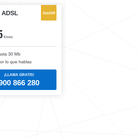
a ADSL
5
€/mes
sta 30 Mb
or lo que hablas
¡LLAMA GRATIS!
900 866 280