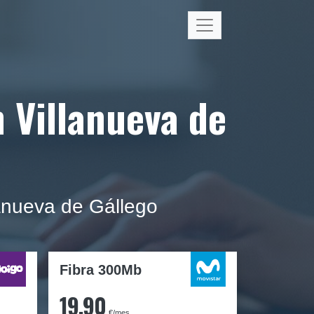
n Villanueva de
llanueva de Gállego
Fibra 300Mb
19,90
€/mes