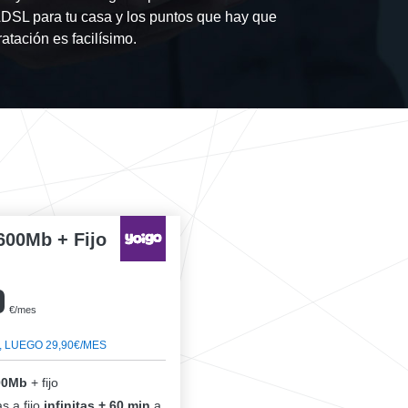
 ADSL para tu casa y los puntos que hay que
atación es facilísimo.
600Mb + Fijo
0
€/mes
, LUEGO 29,90€/MES
00Mb
+ fijo
s a fijo
infinitas + 60 min
a