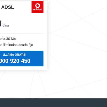
a ADSL
0
€/mes
sta 30 Mb
 ilimitadas desde fijo
¡LLAMA GRATIS!
900 920 450