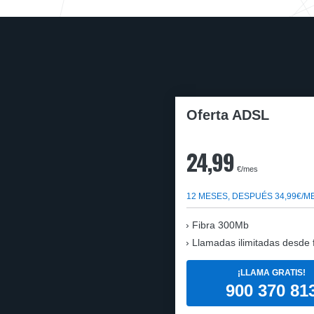
Oferta ADSL
24,99
€/mes
12 MESES, DESPUÉS 34,99€/M
Fibra 300Mb
Llamadas ilimitadas desde fi
¡LLAMA GRATIS!
900 370 81