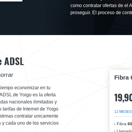
como contratar ofertas de el
proseguir. El proceso de contr
de ADSL
orrar
Fibra 
l tiempo economizar en tu
19,9
 ADSL de Yoigo es la oferta
das nacionales ilimitadas y
 tarifas de Internet de Yoigo
12 MESES
estimas contratar unicamente
 y cada uno de los servicios
Fibra
6
Llamada