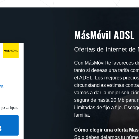
MásMóvil ADSL
Ofertas de Internet de
Con MásMóvil te favoreces de
tanto si deseas una tarifa c
el ADSL. Los mejores precios 
circunstancias estimas contra
ES
vamos a dar la mejor solució
segura de hasta 20 Mb para na
jo a fijos
ilimitadas de fijo a fijo. Esco
familia.
3
Cómo elegir una oferta Mas
Solo debes dejarnos tu númer