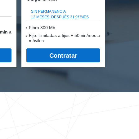
SIN PERMANENCIA
12 MESES, DESPUÉS 31,9€/MES
Fibra
300 Mb
 min
a
Fijo: ilimitadas a fijos + 50min/mes a
móviles
Contratar