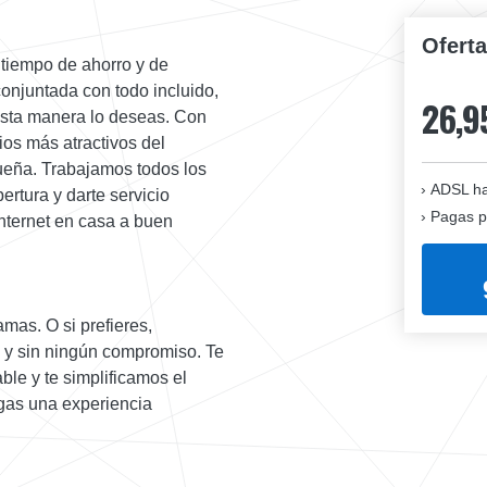
Ofert
l tiempo de ahorro y de
conjuntada con todo incluido,
26,9
 esta manera lo deseas. Con
ios más atractivos del
queña. Trabajamos todos los
ADSL ha
ertura y darte servicio
Pagas p
nternet en casa a buen
amas. O si prefieres,
s y sin ningún compromiso. Te
ble y te simplificamos el
ngas una experiencia