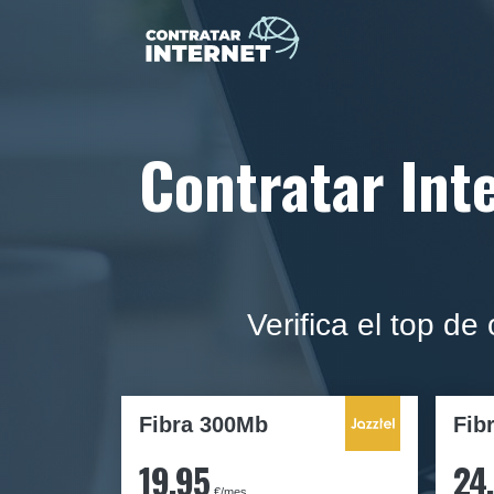
Contratar Inte
Verifica el top de
Fibra 300Mb
Fib
19,95
24
€/mes