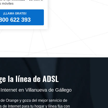
 móviles
¡LLAMA GRATIS!
800 622 393
e la línea de ADSL
Internet en Villanueva de Gállego
 de Orange y goza del mejor servicio de
s de Internet para tu hogar y línea fija con