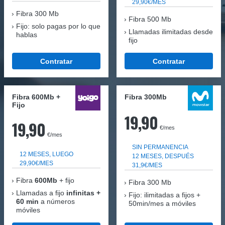
29,90€/MES
Fibra
300 Mb
Fibra 500 Mb
Fijo: solo pagas por lo que
Llamadas ilimitadas desde
hablas
fijo
Contratar
Contratar
Fibra 600Mb +
Fibra 300Mb
Fijo
19,90
19,90
€/mes
€/mes
SIN PERMANENCIA
12 MESES, LUEGO
12 MESES, DESPUÉS
29,90€/MES
31,9€/MES
Fibra
600Mb
+ fijo
Fibra
300 Mb
Llamadas a fijo
infinitas +
Fijo: ilimitadas a fijos +
60 min
a números
50min/mes a móviles
móviles