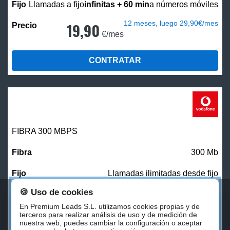
Llamadas a fijo
infinitas + 60 min
a números móviles
12 meses, luego 29,90€/mes
19,90
€/mes
CONTRATAR
FIBRA 300 MBPS
300 Mb
Llamadas ilimitadas desde fijo
🍪 Uso de cookies
27,00
€/mes
En Premium Leads S.L. utilizamos cookies propias y de
terceros para realizar análisis de uso y de medición de
nuestra web, puedes cambiar la configuración o aceptar
CONTRATAR