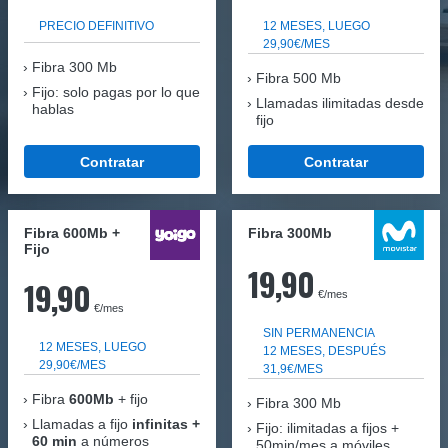
PRECIO DEFINITIVO
12 MESES, LUEGO
29,90€/MES
Fibra
300 Mb
Fibra 500 Mb
Fijo: solo pagas por lo que
Llamadas ilimitadas desde
hablas
fijo
Contratar
Contratar
Fibra 600Mb +
Fibra 300Mb
Fijo
19,90
19,90
€/mes
€/mes
SIN PERMANENCIA
12 MESES, LUEGO
12 MESES, DESPUÉS
29,90€/MES
31,9€/MES
Fibra
600Mb
+ fijo
Fibra
300 Mb
Llamadas a fijo
infinitas +
Fijo: ilimitadas a fijos +
60 min
a números
50min/mes a móviles