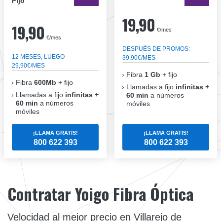
Fijo
19,90
19,90
€/mes
€/mes
DESPUÉS DE PROMOS:
12 MESES, LUEGO
39,90€/MES
29,90€/MES
Fibra
1 Gb
+ fijo
Fibra
600Mb
+ fijo
Llamadas a fijo
infinitas +
Llamadas a fijo
infinitas +
60 min
a números
60 min
a números
móviles
móviles
¡LLAMA GRATIS!
¡LLAMA GRATIS!
800 622 393
800 622 393
Contratar Yoigo Fibra Óptica
Velocidad al mejor precio en Villarejo de