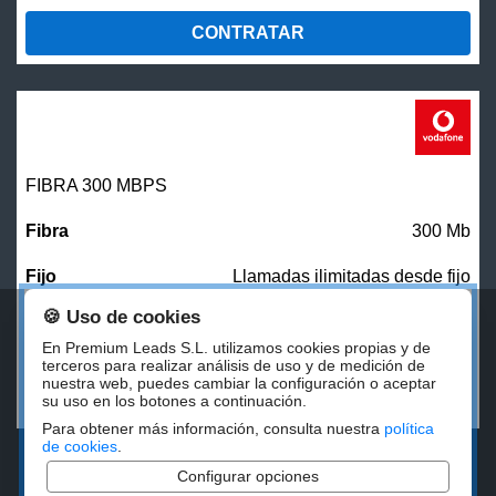
CONTRATAR
FIBRA 300 MBPS
300 Mb
Llamadas ilimitadas desde fijo
🍪 Uso de cookies
27,00
€/mes
En Premium Leads S.L. utilizamos cookies propias y de
terceros para realizar análisis de uso y de medición de
nuestra web, puedes cambiar la configuración o aceptar
CONTRATAR
su uso en los botones a continuación.
Para obtener más información, consulta nuestra
política
de cookies
.
Configurar opciones