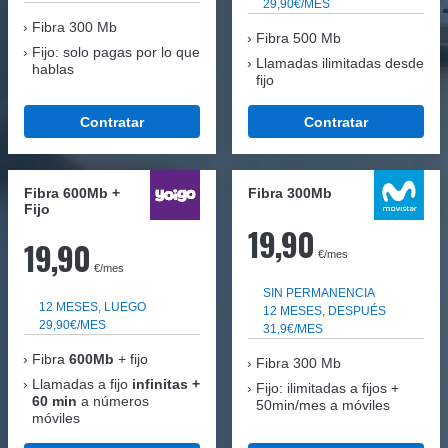
29,90€/MES
Fibra
300 Mb
Fibra 500 Mb
Fijo: solo pagas por lo que
Llamadas ilimitadas desde
hablas
fijo
Contratar
Contratar
Fibra 600Mb +
Fibra 300Mb
Fijo
19,90
19,90
€/mes
€/mes
SIN PERMANENCIA
12 MESES, LUEGO
12 MESES, DESPUÉS
29,90€/MES
31,9€/MES
Fibra
600Mb
+ fijo
Fibra
300 Mb
Llamadas a fijo
infinitas +
Fijo: ilimitadas a fijos +
60 min
a números
50min/mes a móviles
móviles