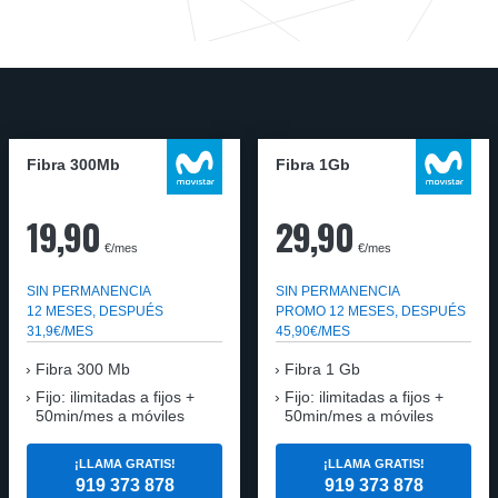
Fibra 300Mb
Fibra 1Gb
19,90
29,90
€/mes
€/mes
SIN PERMANENCIA
SIN PERMANENCIA
12 MESES, DESPUÉS
PROMO 12 MESES, DESPUÉS
31,9€/MES
45,90€/MES
Fibra
300 Mb
Fibra
1 Gb
Fijo: ilimitadas a fijos +
Fijo: ilimitadas a fijos +
50min/mes a móviles
50min/mes a móviles
¡LLAMA GRATIS!
¡LLAMA GRATIS!
919 373 878
919 373 878